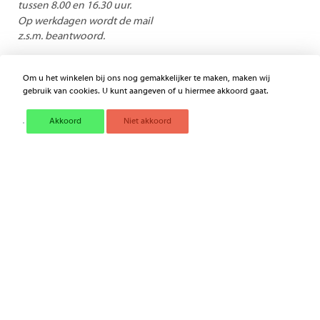
tussen 8.00 en 16.30 uur.
Op werkdagen wordt de mail
z.s.m. beantwoord.
Om u het winkelen bij ons nog gemakkelijker te maken, maken wij
BEST
VERKOCHT
gebruik van cookies. U kunt aangeven of u hiermee akkoord gaat.
Deze producten kunt u niet missen
Akkoord
Niet akkoord
HOUTEN MUIZENVAL
OLIEKAN 1L