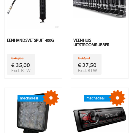
EENHANDSVETSPUIT 400G
VEENHUIS
UITSTROOMRUBBER
€ 48,63
€ 32,13
€ 35,00
€ 27,50
Excl. BTW
Excl. BTW