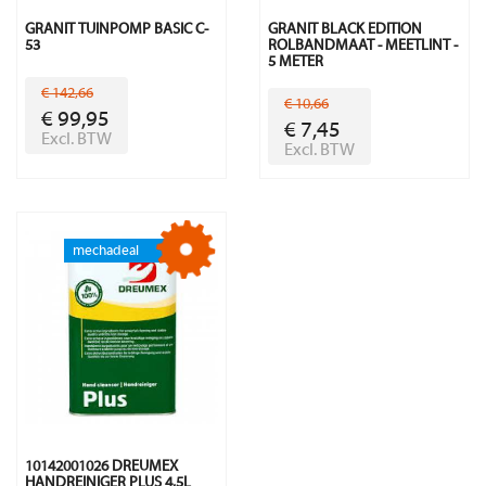
GRANIT TUINPOMP BASIC C-
GRANIT BLACK EDITION
53
ROLBANDMAAT - MEETLINT -
5 METER
€ 142,66
€ 10,66
€ 99,95
€ 7,45
Excl. BTW
Excl. BTW
10142001026 DREUMEX
HANDREINIGER PLUS 4,5L