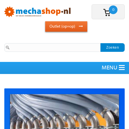
0
Outlet (op=op)