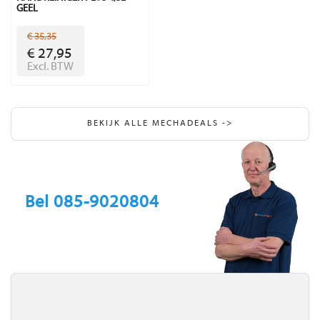
GEEL
€ 35,35
€ 27,95
Excl. BTW
BEKIJK ALLE MECHADEALS ->
Bel 085-9020804