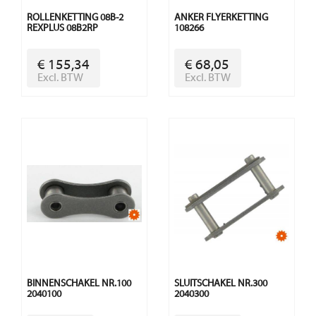
ROLLENKETTING 08B-2
ANKER FLYERKETTING
REXPLUS 08B2RP
108266
€ 155,34
€ 68,05
Excl. BTW
Excl. BTW
BINNENSCHAKEL NR.100
SLUITSCHAKEL NR.300
2040100
2040300