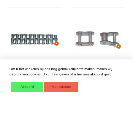
Om u het winkelen bij ons nog gemakkelijker te maken, maken wij
gebruik van cookies. U kunt aangeven of u hiermee akkoord gaat.
ROLLENKETTING DUPL.
SLUITSCHAKEL ASA 50 H
ASA 40 40A2SP
10P GP 50AH1CLGP
Akkoord
Niet akkoord
€ 68,39
€ 6,33
Excl. BTW
Excl. BTW