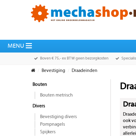
Boven € 75,- ex BTW geen bezorgkosten
Speciali
Bevestiging
Draadeinden
Bouten
Dra
Bouten metrisch
Dra
Divers
Draade
Bevestiging divers
ook vo
Pompnagels
verbin
Spijkers
allerl