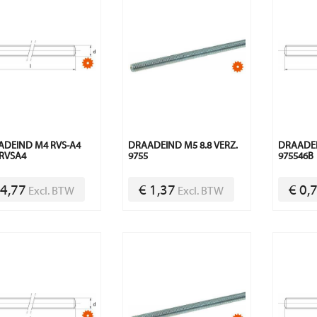
DEIND M4 RVS-A4
DRAADEIND M5 8.8 VERZ.
DRAADEI
RVSA4
9755
975546B
 4,77
€ 1,37
€ 0,
Excl. BTW
Excl. BTW