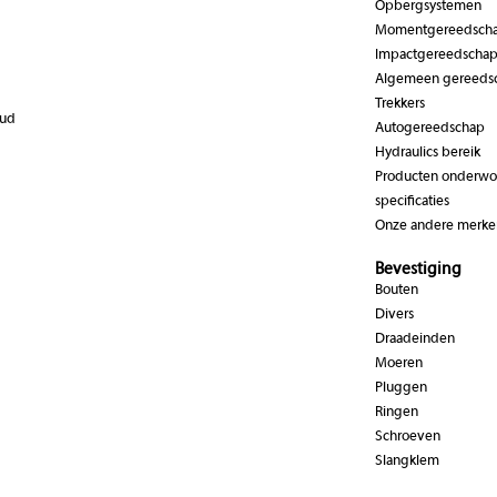
Opbergsystemen
Momentgereedsch
Impactgereedscha
Algemeen gereeds
Trekkers
oud
Autogereedschap
Hydraulics bereik
Producten onderwor
specificaties
Onze andere merke
Bevestiging
Bouten
Divers
Draadeinden
Moeren
Pluggen
Ringen
Schroeven
Slangklem