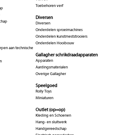
Toebehoren verf
ap
p
Diversen
chap
Diversen
Onderdelen sproeimachines
Onderdelen kunstmeststrooiers
Onderdelen Hooibouw
pen aan technische
Gallagher schrikdraadapparaten
Apparaten
n
Aardingsmaterialen
Overige Gallagher
Speelgoed
Rolly Toys
Miniaturen
Outlet (op=op)
Kleding en Schoenen
Hang- en sluitwerk
Handgereedschap