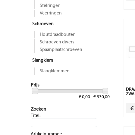
Stelringen
Veerringen
Schroeven
Houtdraadbouten
Schroeven divers
Spaanplaatschroeven
Slangklem
Slangklemmen
Prijs
DRAA
ZWA
€ 0,00 - € 330,00
€
Zoeken
Titel:
Artikelnummer: