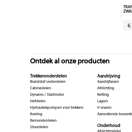
TRAP
ZWA
€
Ontdek al onze producten
Trekkeronderdelen
Aandrijving
Brandstof onderdelen
Aandrijfassen
Cabinedelen
Afdichting
Dynamo / Startmotor
Ketting
Hefdelen
Lagers
Hydrauliekpompen voor trekkers
V-snaren
Koeling
Aanvullende bewerk
Remonderdelen
Onderhoud
Stuurdelen
Afdichtmiddel