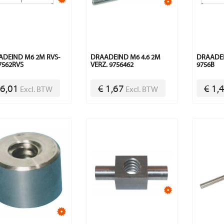
DEIND M6 2M RVS-
DRAADEIND M6 4.6 2M
DRAADEI
7562RVS
VERZ. 9756462
9756B
 6,01
€ 1,67
€ 1,
Excl. BTW
Excl. BTW