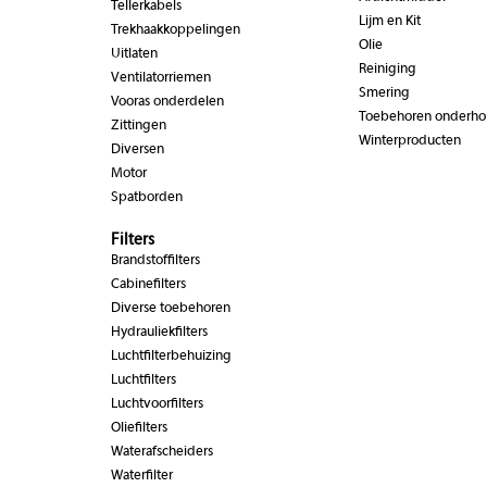
Tellerkabels
Lijm en Kit
Trekhaakkoppelingen
Olie
Uitlaten
Reiniging
Ventilatorriemen
Smering
Vooras onderdelen
Toebehoren onderh
Zittingen
Winterproducten
Diversen
Motor
Spatborden
Filters
Brandstoffilters
Cabinefilters
Diverse toebehoren
Hydrauliekfilters
Luchtfilterbehuizing
Luchtfilters
Luchtvoorfilters
Oliefilters
Waterafscheiders
Waterfilter