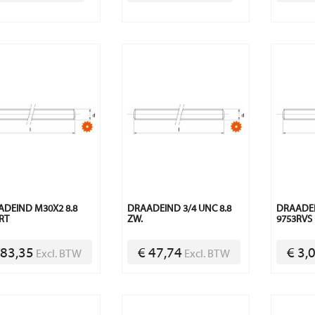
DEIND M30X2 8.8
DRAADEIND 3/4 UNC 8.8
DRAADEI
RT
ZW.
9753RVS
 83,35
€ 47,74
€ 3,
Excl. BTW
Excl. BTW