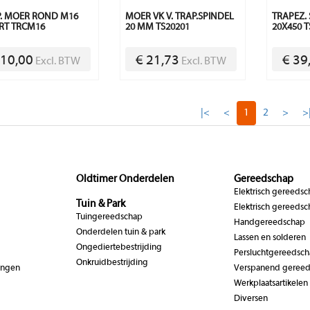
. MOER ROND M16
MOER VK V. TRAP.SPINDEL
TRAPEZ.
RT TRCM16
20 MM TS20201
20X450 T
 10,00
€ 21,73
€ 39
Excl. BTW
Excl. BTW
|<
<
1
2
>
>
Oldtimer Onderdelen
Gereedschap
Elektrisch gereeds
Tuin & Park
Elektrisch gereedsc
Tuingereedschap
Handgereedschap
Onderdelen tuin & park
Lassen en solderen
Ongediertebestrijding
Persluchtgereedsc
Onkruidbestrijding
ingen
Verspanend geree
Werkplaatsartikelen
Diversen