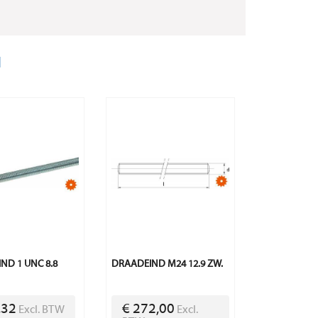
|
ND 1 UNC 8.8
DRAADEIND M24 12.9 ZW.
,32
€ 272,00
Excl. BTW
Excl.