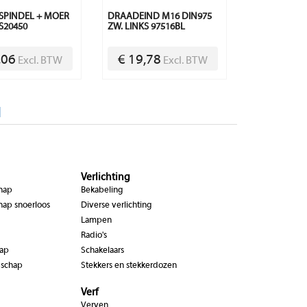
 SPINDEL + MOER
DRAADEIND M16 DIN975
S20450
ZW. LINKS 97516BL
,06
€ 19,78
Excl. BTW
Excl. BTW
|
Verlichting
chap
Bekabeling
hap snoerloos
Diverse verlichting
Lampen
Radio's
hap
Schakelaars
dschap
Stekkers en stekkerdozen
Verf
Verven