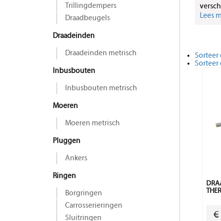
Trillingdempers
versch
Lees me
Draadbeugels
Draadeinden
Draadeinden metrisch
Sorteer 
Sorteer
Inbusbouten
Inbusbouten metrisch
Moeren
Moeren metrisch
Pluggen
Ankers
Ringen
DRAA
THER
Borgringen
Carrosserieringen
€
Sluitringen