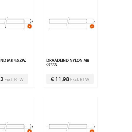
ND M5 4.6 ZW.
DRAADEIND NYLON M5
9755N
72
€ 11,98
Excl. BTW
Excl. BTW