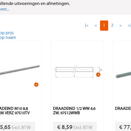
illende uitvoeringen en afmetingen.
er...
|<
<
1
2
>
>
op prijs
 op naam
DEIND M10 8.8
DRAADEIND 1/2 WW 4.6
DRAADEI
M VERZ 97510TV
ZW. 97512WWB
 5,65
€ 8,59
€ 77
Excl. BTW
Excl. BTW