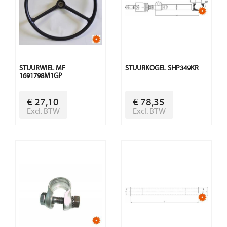
STUURWIEL MF
STUURKOGEL SHP349KR
1691798M1GP
€ 27,10
€ 78,35
Excl. BTW
Excl. BTW