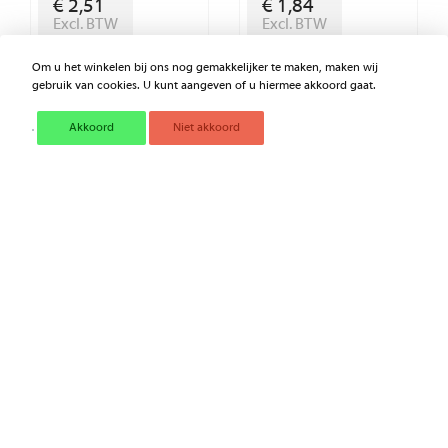
€ 2,51
€ 1,84
Excl. BTW
Excl. BTW
Om u het winkelen bij ons nog gemakkelijker te maken, maken wij
gebruik van cookies. U kunt aangeven of u hiermee akkoord gaat.
Akkoord
Niet akkoord
DRIEHOEKREFLEKTOR
REFLECTOR 8RA004412001
320003000
€ 1,14
€ 2,82
Excl. BTW
Excl. BTW