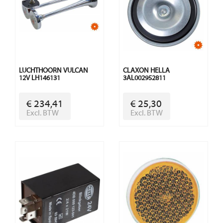
LUCHTHOORN VULCAN
CLAXON HELLA
12V LH146131
3AL002952811
€ 234,41
€ 25,30
Excl. BTW
Excl. BTW