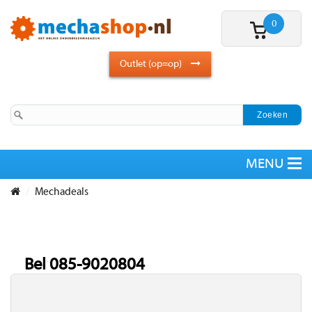
0
Outlet (op=op)
Mechadeals
Bel 085-9020804