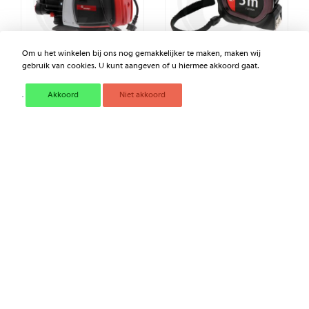
Om u het winkelen bij ons nog gemakkelijker te maken, maken wij
gebruik van cookies. U kunt aangeven of u hiermee akkoord gaat.
GRANIT TUINPOMP BASIC
GRANIT BLACK EDITION
Akkoord
Niet akkoord
C-53
ROLBANDMAAT -
MEETLINT - 5 METER
€ 142,66
€ 10,66
€ 99,95
€ 7,45
Excl. BTW
Excl. BTW