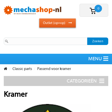
0
Outlet (op=op)
Classic parts
Passend voor kramer
Kramer