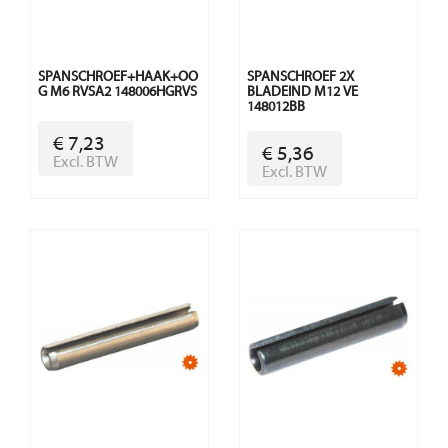
SPANSCHROEF+HAAK+OO
SPANSCHROEF 2X
G M6 RVSA2 148006HGRVS
BLADEIND M12 VE
148012BB
€ 7,23
€ 5,36
Excl. BTW
Excl. BTW