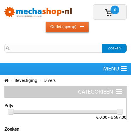
0
Outlet (op=op)
Bevestiging
Divers
Prijs
€ 0,00 - € 687,00
Zoeken