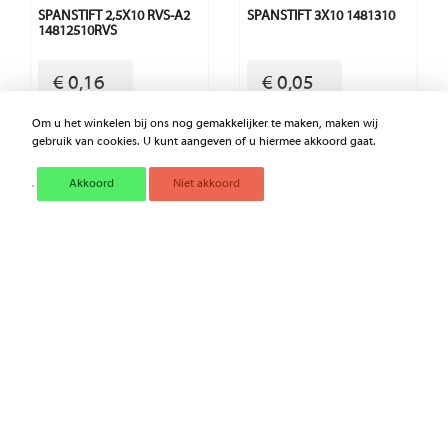
SPANSTIFT 2,5X10 RVS-A2
SPANSTIFT 3X10 1481310
14812510RVS
€ 0,16
€ 0,05
Excl. BTW
Excl. BTW
Om u het winkelen bij ons nog gemakkelijker te maken, maken wij
gebruik van cookies. U kunt aangeven of u hiermee akkoord gaat.
Akkoord
Niet akkoord
SLOT ALKO 203216
DISCUS HANGSLOT RVS
ABUS