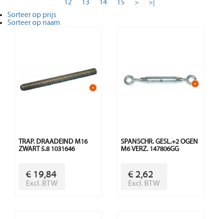
12
13
14
15
>
>|
Sorteer op prijs
Sorteer op naam
TRAP. DRAADEIND M16
SPANSCHR. GESL.+2 OGEN
ZWART 5.8 1031646
M6 VERZ. 147806GG
€ 19,84
€ 2,62
Excl. BTW
Excl. BTW