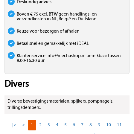
Deskundig advies
Boven € 75 excl. BTW geen handlings- en
verzendkosten in NL, België en Duitsland
Keuze voor bezorgen of afhalen
Betaal snel en gemakkelijk met iDEAL
Klantenservice
info@mechashop.nl
bereikbaar tussen
8.00-16.30 uur
Divers
Diverse bevestigingsmaterialen, spijkers, pompnagels,
trillingsdempers.
|<
<
1
2
3
4
5
6
7
8
9
10
11