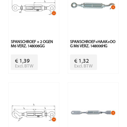
SPANSCHROEF + 2 OGEN
SPANSCHROEF+HAAK+OO
M6 VERZ. 148006GG
G M6 VERZ. 148006HG
€ 1,39
€ 1,32
Excl. BTW
Excl. BTW