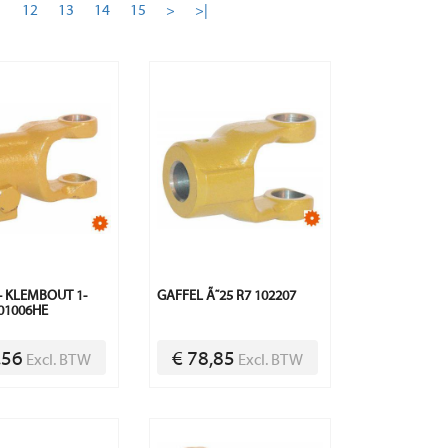
1
12
13
14
15
>
>|
+ KLEMBOUT 1-
GAFFEL Ã˜25 R7 102207
101006HE
,56
€ 78,85
Excl. BTW
Excl. BTW