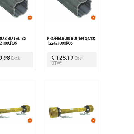
UIS BUITEN S2
PROFIELBUIS BUITEN S4/S5
221000R06
122421000R06
0,98
€ 128,19
Excl.
Excl.
BTW