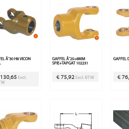
EL Ã˜30 H8 VICON
GAFFEL Ã˜25+8MM
GAFFEL 
.
SPIE+TAPGAT 102231
 130,65
€ 75,92
€ 76
Excl.
Excl. BTW
TW