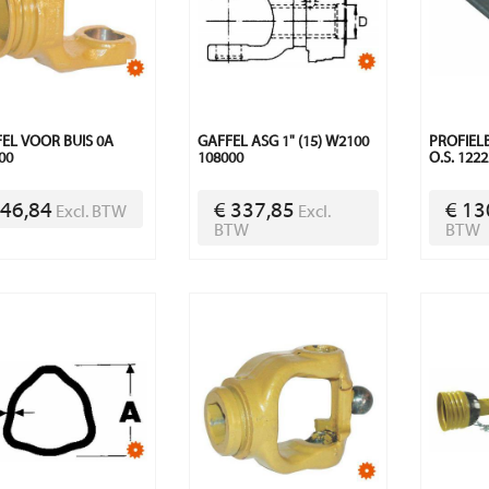
EL VOOR BUIS 0A
GAFFEL ASG 1" (15) W2100
PROFIELB
00
108000
O.S. 122
 46,84
€ 337,85
€ 13
Excl. BTW
Excl.
BTW
BTW