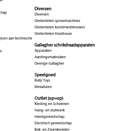
ap
p
Diversen
chap
Diversen
Onderdelen sproeimachines
Onderdelen kunstmeststrooiers
Onderdelen Hooibouw
pen aan technische
Gallagher schrikdraadapparaten
Apparaten
n
Aardingsmaterialen
Overige Gallagher
Speelgoed
Rolly Toys
Miniaturen
Outlet (op=op)
Kleding en Schoenen
Hang- en sluitwerk
Handgereedschap
Electrisch gereedschap
Bok- en Zwenkwielen