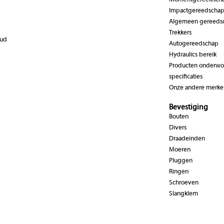
Momentgereedsch
Impactgereedscha
Algemeen gereeds
Trekkers
oud
Autogereedschap
Hydraulics bereik
Producten onderwor
specificaties
Onze andere merke
Bevestiging
Bouten
Divers
Draadeinden
Moeren
Pluggen
Ringen
Schroeven
Slangklem