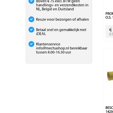
Boven € 75 excl. BTW geen
handlings- en verzendkosten in
NL, België en Duitsland
PROF
O.S.
Keuze voor bezorgen of afhalen
€
Betaal snel en gemakkelijk met
iDEAL
B
Klantenservice
info@mechashop.nl
bereikbaar
tussen 8.00-16.30 uur
BESC
1423