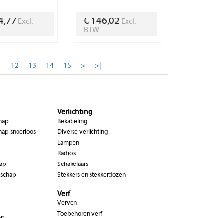
4,77
€ 146,02
Excl.
Excl.
BTW
1
12
13
14
15
>
>|
Verlichting
chap
Bekabeling
hap snoerloos
Diverse verlichting
Lampen
Radio's
hap
Schakelaars
dschap
Stekkers en stekkerdozen
Verf
Verven
Toebehoren verf