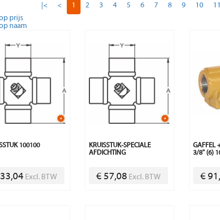
|<
<
1
2
3
4
5
6
7
8
9
10
1
op prijs
 op naam
SSTUK 100100
KRUISSTUK-SPECIALE
GAFFEL 
AFDICHTING
3/8" (6) 
 33,04
€ 57,08
€ 91
Excl. BTW
Excl. BTW