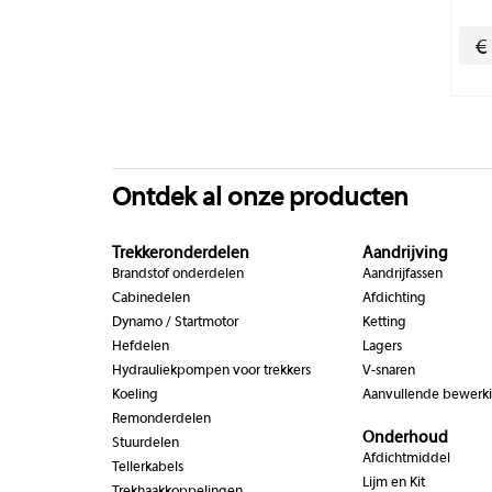
€
Ontdek al onze producten
Trekkeronderdelen
Aandrijving
Brandstof onderdelen
Aandrijfassen
Cabinedelen
Afdichting
Dynamo / Startmotor
Ketting
Hefdelen
Lagers
Hydrauliekpompen voor trekkers
V-snaren
Koeling
Aanvullende bewerk
Remonderdelen
Onderhoud
Stuurdelen
Afdichtmiddel
Tellerkabels
Lijm en Kit