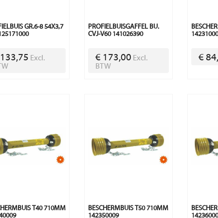
IELBUIS GR.6-8 54X3,7
PROFIELBUISGAFFEL BU.
BESCHER
 125171000
CVJ-V60 141026390
1423100
 133,75
€ 173,00
€ 84
Excl.
Excl.
TW
BTW
HERMBUIS T40 710MM
BESCHERMBUIS T50 710MM
BESCHER
40009
142350009
1423600