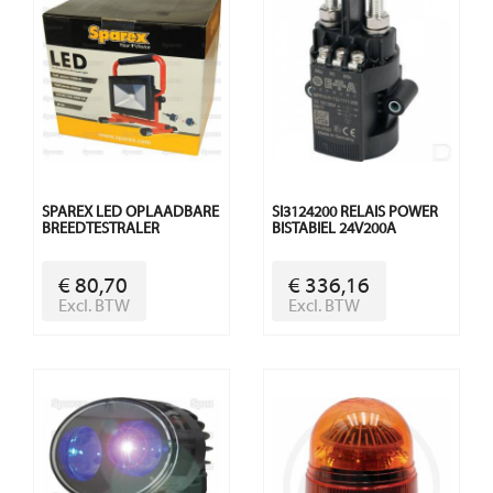
SPAREX LED OPLAADBARE
SI3124200 RELAIS POWER
BREEDTESTRALER
BISTABIEL 24V200A
€ 80,70
€ 336,16
Excl. BTW
Excl. BTW