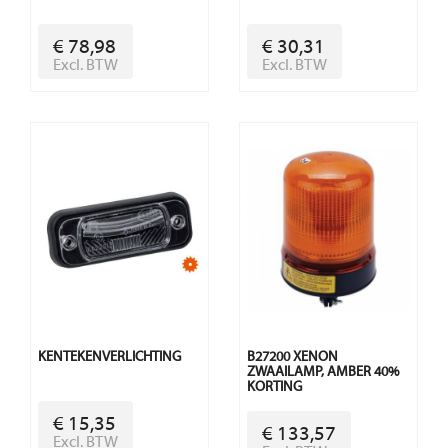
€ 78,98
€ 30,31
Excl. BTW
Excl. BTW
KENTEKENVERLICHTING
B27200 XENON
ZWAAILAMP, AMBER 40%
KORTING
€ 15,35
€ 133,57
Excl. BTW