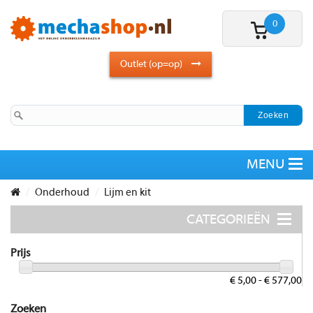
0
Outlet (op=op)
Onderhoud
Lijm en kit
Prijs
€ 5,00 - € 577,00
Zoeken