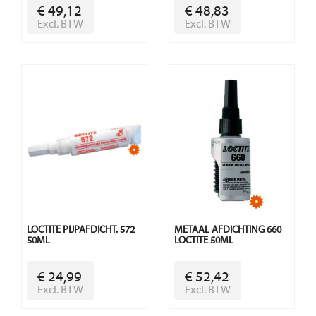
€ 49,12
€ 48,83
Excl. BTW
Excl. BTW
LOCTITE PIJPAFDICHT. 572
METAAL AFDICHTING 660
50ML
LOCTITE 50ML
€ 24,99
€ 52,42
Excl. BTW
Excl. BTW