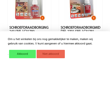
SCHROEFDRAADBORGING
SCHROEFDRAADBORGMID
243 5ML LC31780
DEL 2701 5ML LC31781
Om u het winkelen bij ons nog gemakkelijker te maken, maken wij
€ 8,90
€ 9,10
gebruik van cookies. U kunt aangeven of u hiermee akkoord gaat.
Excl. BTW
Excl. BTW
Akkoord
Niet akkoord