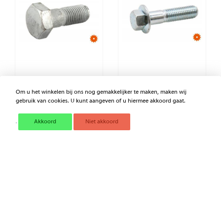
HV BOUT M20X55 10.9
FLENSBOUT M12X50 10.9
THERM VERZ
VERZINKT 69211250109
Om u het winkelen bij ons nog gemakkelijker te maken, maken wij
69142055109TV
gebruik van cookies. U kunt aangeven of u hiermee akkoord gaat.
€ 2,92
€ 6,56
Akkoord
Niet akkoord
Excl. BTW
Excl. BTW