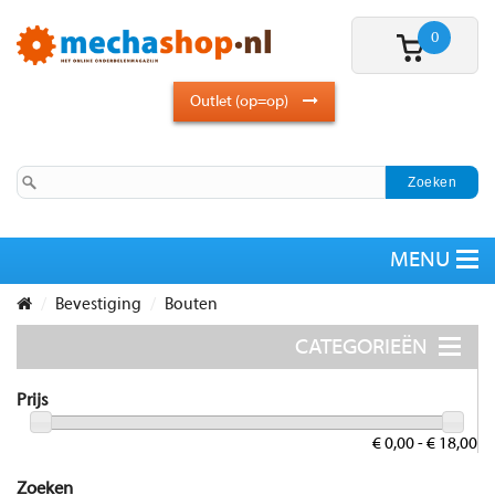
0
Outlet (op=op)
Bevestiging
Bouten
Prijs
€ 0,00 - € 18,00
Zoeken