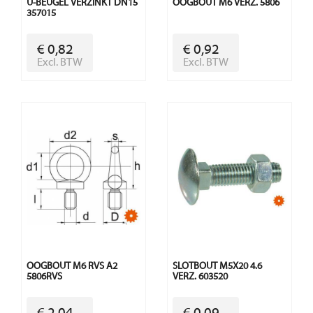
U-BEUGEL VERZINKT DN15
OOGBOUT M6 VERZ. 5806
357015
€ 0,82
€ 0,92
Excl. BTW
Excl. BTW
OOGBOUT M6 RVS A2
SLOTBOUT M5X20 4.6
5806RVS
VERZ. 603520