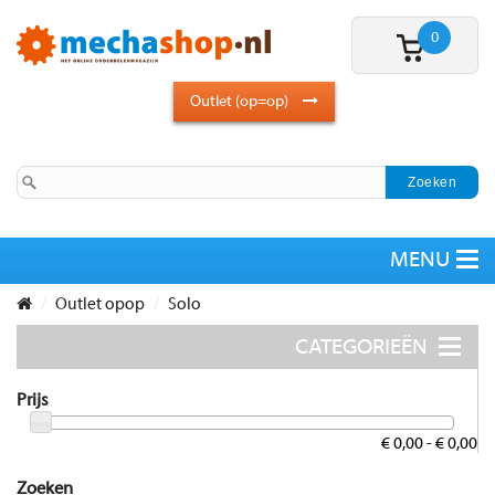
0
Outlet (op=op)
Outlet opop
Solo
Prijs
€ 0,00 - € 0,00
Zoeken