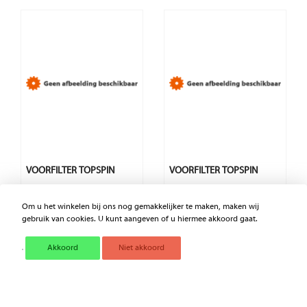
VOORFILTER TOPSPIN
VOORFILTER TOPSPIN
Om u het winkelen bij ons nog gemakkelijker te maken, maken wij
€ 319,38
€ 213,16
gebruik van cookies. U kunt aangeven of u hiermee akkoord gaat.
Excl. BTW
Excl. BTW
Akkoord
Niet akkoord