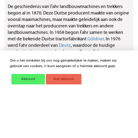
De geschiedenis van Fahr landbouwmachines en trekkers
begon al in 1870. Deze Duitse producent maakte van origine
vooral maaimachines, maar maakte geleidelijk aan ook de
overstap naar het produceren van trekkers en andere
landbouwmachines. In 1958 begon Fahr samen te werken
met de bekende Duitse tractorfabrikant
Güldner
. In 1976
werd Fahr onderdeel van
Deutz
, waardoor de huidige
productie doorgaat onder de naam Deutz-Fahr.
Om u het winkelen bij ons nog gemakkelijker te maken, maken wij
Fahr tractor onderdelen
gebruik van cookies. U kunt aangeven of u hiermee akkoord gaat.
Bent u op zoek naar nieuwe onderdelen voor uw Fahr
Akkoord
Niet akkoord
tractor? Dan bent u bij Mechashop aan het juiste adres. Wij
hebben een ruim assoriment aan Fahr tractor onderdelen. Of
u uw trekker wilt onderhouden of juist repareren, wij hebben
de juiste onderdelen voor u. Bekijk ons volledige
assortiment of
neem contact op
als u nog vragen heeft!