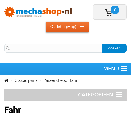
0
Outlet (op=op)
Classic parts
Passend voor fahr
Fahr