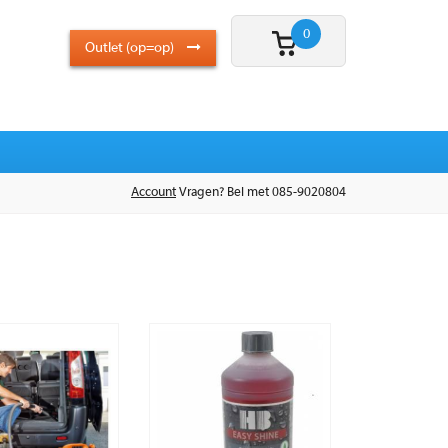
0
Outlet (op=op)
Account
Vragen? Bel met 085-9020804