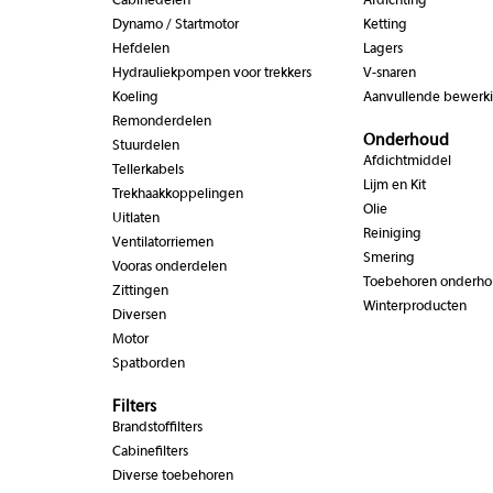
Cabinedelen
Afdichting
Dynamo / Startmotor
Ketting
Hefdelen
Lagers
Hydrauliekpompen voor trekkers
V-snaren
Koeling
Aanvullende bewerk
Remonderdelen
Onderhoud
Stuurdelen
Afdichtmiddel
Tellerkabels
Lijm en Kit
Trekhaakkoppelingen
Olie
Uitlaten
Reiniging
Ventilatorriemen
Smering
Vooras onderdelen
Toebehoren onderh
Zittingen
Winterproducten
Diversen
Motor
Spatborden
Filters
Brandstoffilters
Cabinefilters
Diverse toebehoren