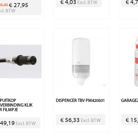
€ 4,03
€ 4,
Excl. BTW
€ 27,95
35,35
cl. BTW
PUITKOP
DISPENCER TBV PM420501
GARAGEZ
VERBINDING KLIK
 FILMPJE
€ 56,33
€ 15
Excl. BTW
 49,19
Excl. BTW