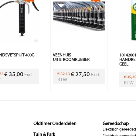
DSVETSPUIT 400G
VEENHUIS
1014200
UITSTROOMRUBBER
HANDREI
GEEL
€ 35,00
€ 27,50
63
€ 32,13
Excl.
Excl.
€ 35,3
W
BTW
BTW
Oldtimer Onderdelen
Gereedschap
Elektrisch gereeds
Tuin & Park