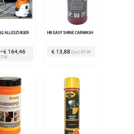
 62 ALLESZUIGER
HB EASY SHINE CARWASH
€ 164,46
€ 13,88
14
Excl. BTW
 BTW