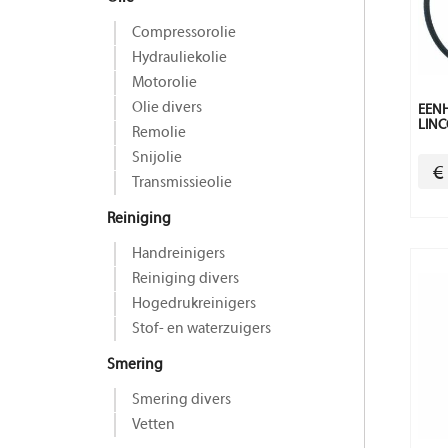
Compressorolie
Hydrauliekolie
Motorolie
Olie divers
EENH
LIN
Remolie
Snijolie
€
Transmissieolie
Reiniging
Handreinigers
Reiniging divers
Hogedrukreinigers
Stof- en waterzuigers
Smering
Smering divers
Vetten