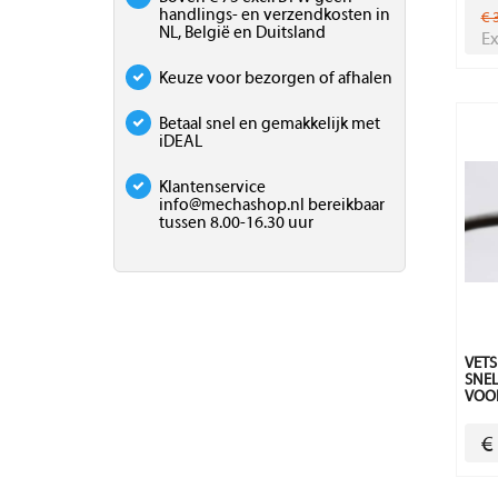
handlings- en verzendkosten in
€ 
NL, België en Duitsland
Ex
Keuze voor bezorgen of afhalen
Betaal snel en gemakkelijk met
iDEAL
Klantenservice
info@mechashop.nl
bereikbaar
tussen 8.00-16.30 uur
VETS
SNEL
VOOR
€