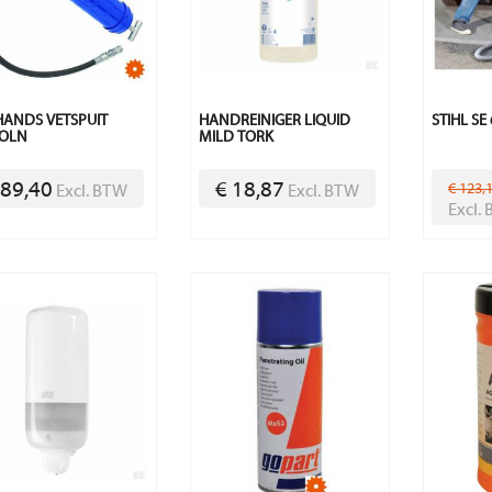
ANDS VETSPUIT
HANDREINIGER LIQUID
STIHL SE
COLN
MILD TORK
 89,40
€ 18,87
€ 123,
Excl. BTW
Excl. BTW
Excl.