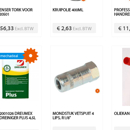
ENSER TORK VOOR
KRUIPOLIE 400ML
PROFESS
20501
HANDREI
 56,33
€ 2,63
€ 11
Excl. BTW
Excl. BTW
2001026 DREUMEX
MONDSTUK VETSPUIT 4
OLIEKAN
REINIGER PLUS 4,5L
LIPS, R1/8"