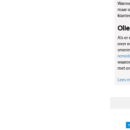
Wannee
maar o
klante
Oli
Als er
over e
smerin
remol
waaron
met on
Lees me