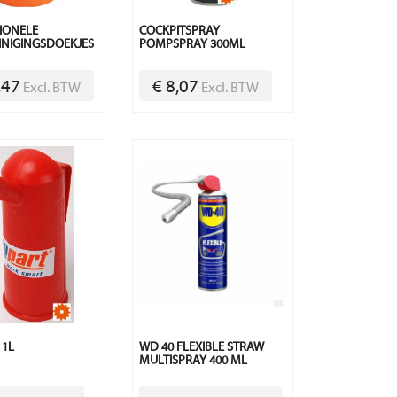
IONELE
COCKPITSPRAY
NIGINGSDOEKJES
POMPSPRAY 300ML
,47
€ 8,07
Excl. BTW
Excl. BTW
 1L
WD 40 FLEXIBLE STRAW
MULTISPRAY 400 ML