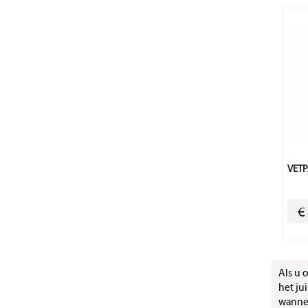
VETP
€
Als u 
het ju
wanneer