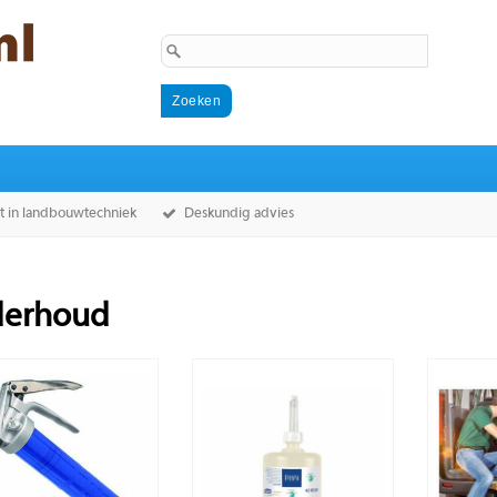
st in landbouwtechniek
Deskundig advies
erhoud