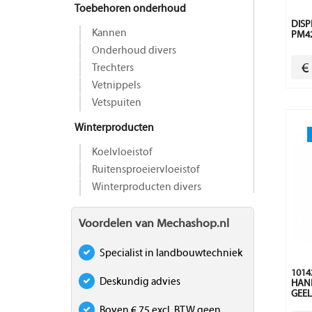
Toebehoren onderhoud
DISP
Kannen
PM4
Onderhoud divers
€
Trechters
Vetnippels
Vetspuiten
Winterproducten
Koelvloeistof
Ruitensproeiervloeistof
Winterproducten divers
Voordelen van Mechashop.nl
Specialist in landbouwtechniek
1014
Deskundig advies
HAND
GEEL
Boven € 75 excl. BTW geen