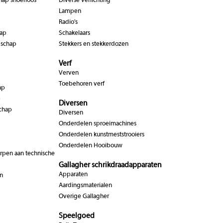
hap snoerloos
Diverse verlichting
Lampen
Radio's
hap
Schakelaars
dschap
Stekkers en stekkerdozen
Verf
Verven
Toebehoren verf
ap
p
Diversen
chap
Diversen
Onderdelen sproeimachines
Onderdelen kunstmeststrooiers
Onderdelen Hooibouw
pen aan technische
Gallagher schrikdraadapparaten
Apparaten
n
Aardingsmaterialen
Overige Gallagher
Speelgoed