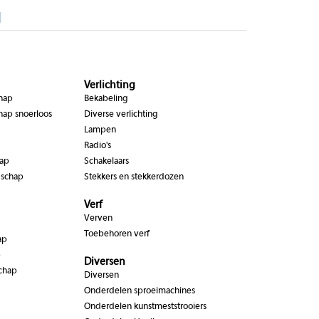
|
Verlichting
chap
Bekabeling
hap snoerloos
Diverse verlichting
Lampen
Radio's
hap
Schakelaars
dschap
Stekkers en stekkerdozen
Verf
Verven
Toebehoren verf
ap
p
Diversen
chap
Diversen
Onderdelen sproeimachines
Onderdelen kunstmeststrooiers