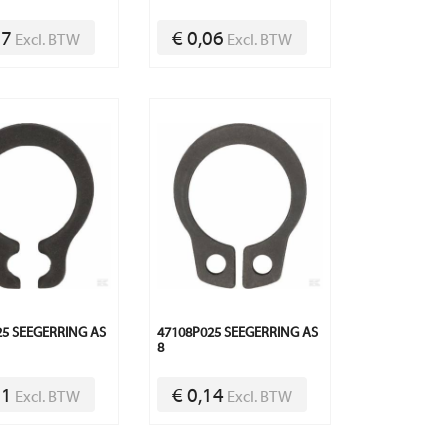
57
€ 0,06
Excl. BTW
Excl. BTW
25 SEEGERRING AS
47108P025 SEEGERRING AS
8
11
€ 0,14
Excl. BTW
Excl. BTW