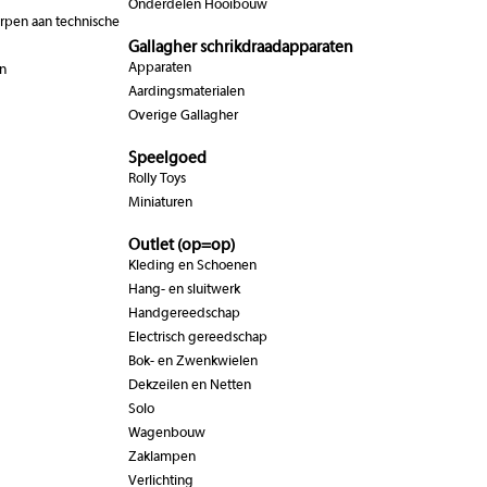
Onderdelen Hooibouw
pen aan technische
Gallagher schrikdraadapparaten
Apparaten
n
Aardingsmaterialen
Overige Gallagher
Speelgoed
Rolly Toys
Miniaturen
Outlet (op=op)
Kleding en Schoenen
Hang- en sluitwerk
Handgereedschap
Electrisch gereedschap
Bok- en Zwenkwielen
Dekzeilen en Netten
Solo
Wagenbouw
Zaklampen
Verlichting