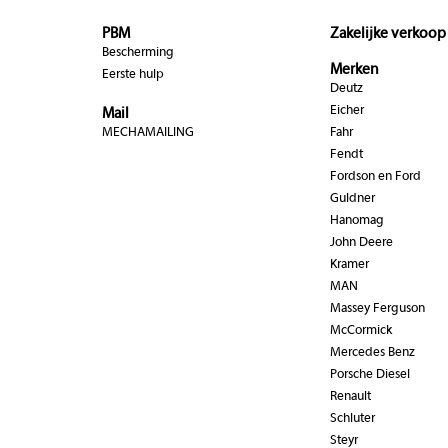
PBM
Zakelijke verkoop
Bescherming
Merken
Eerste hulp
Deutz
Eicher
Mail
MECHAMAILING
Fahr
Fendt
Fordson en Ford
Guldner
Hanomag
John Deere
Kramer
MAN
Massey Ferguson
McCormick
Mercedes Benz
Porsche Diesel
Renault
Schluter
Steyr