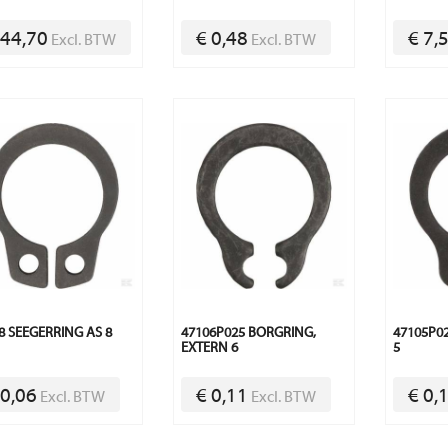
 44,70
€ 0,48
€ 7,
Excl. BTW
Excl. BTW
8 SEEGERRING AS 8
47106P025 BORGRING,
47105P0
EXTERN 6
5
 0,06
€ 0,11
€ 0,
Excl. BTW
Excl. BTW