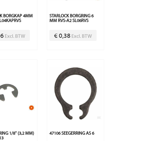
CK BORGKAP 4MM
STARLOCK BORGRING 6
SL04KAPRVS
MM RVS-A2 SL06RVS
36
€ 0,38
Excl. BTW
Excl. BTW
NG 1/8" (3,2 MM)
47106 SEEGERRING AS 6
13