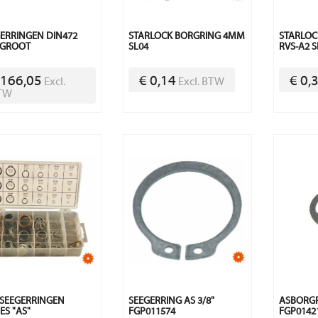
ERRINGEN DIN472
STARLOCK BORGRING 4MM
STARLO
 GROOT
SL04
RVS-A2 
 166,05
€ 0,14
€ 0,
Excl.
Excl. BTW
TW
 SEEGERRINGEN
SEEGERRING AS 3/8"
ASBORGRI
ES "AS"
FGP011574
FGP0142