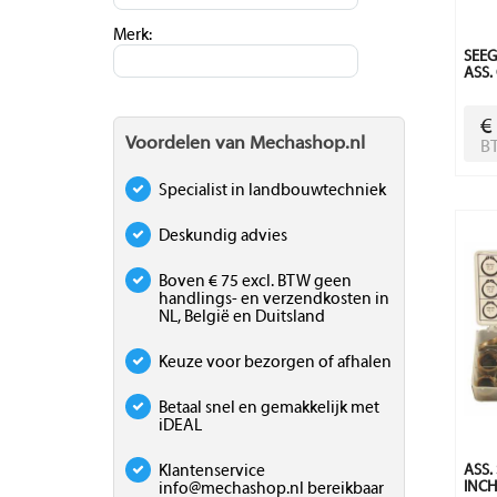
Merk:
SEEG
ASS.
€
Voordelen van Mechashop.nl
B
Specialist in landbouwtechniek
Deskundig advies
Boven € 75 excl. BTW geen
handlings- en verzendkosten in
NL, België en Duitsland
Keuze voor bezorgen of afhalen
Betaal snel en gemakkelijk met
iDEAL
Klantenservice
ASS.
INCH
info@mechashop.nl
bereikbaar