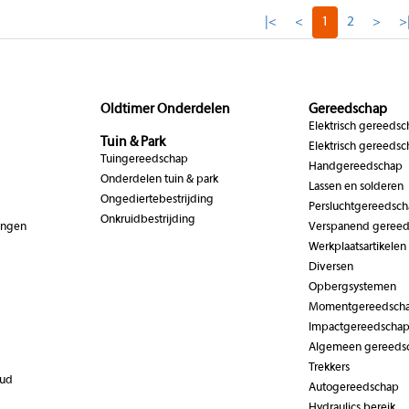
|<
<
1
2
>
>
Oldtimer Onderdelen
Gereedschap
Elektrisch gereeds
Tuin & Park
Elektrisch gereedsc
Tuingereedschap
Handgereedschap
Onderdelen tuin & park
Lassen en solderen
Ongediertebestrijding
Persluchtgereedsc
Onkruidbestrijding
ingen
Verspanend geree
Werkplaatsartikelen
Diversen
Opbergsystemen
Momentgereedsch
Impactgereedscha
Algemeen gereeds
Trekkers
oud
Autogereedschap
Hydraulics bereik