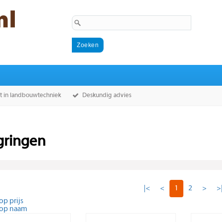
st in landbouwtechniek
Deskundig advies
gringen
|<
<
1
2
>
>
op prijs
 op naam