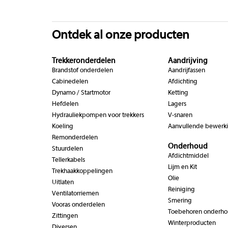
Ontdek al onze producten
Trekkeronderdelen
Aandrijving
Brandstof onderdelen
Aandrijfassen
Cabinedelen
Afdichting
Dynamo / Startmotor
Ketting
Hefdelen
Lagers
Hydrauliekpompen voor trekkers
V-snaren
Koeling
Aanvullende bewerk
Remonderdelen
Onderhoud
Stuurdelen
Afdichtmiddel
Tellerkabels
Lijm en Kit
Trekhaakkoppelingen
Olie
Uitlaten
Reiniging
Ventilatorriemen
Smering
Vooras onderdelen
Toebehoren onderh
Zittingen
Winterproducten
Diversen