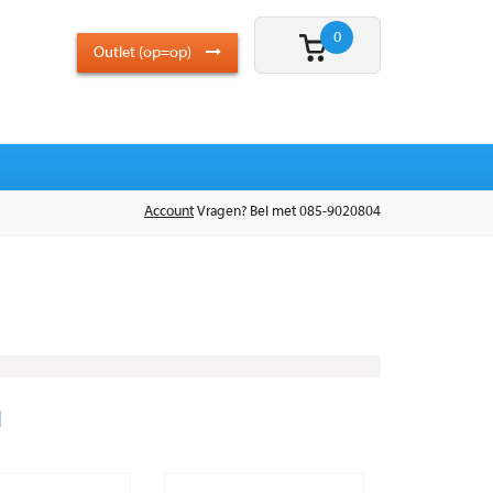
0
Outlet (op=op)
Account
Vragen? Bel met 085-9020804
|