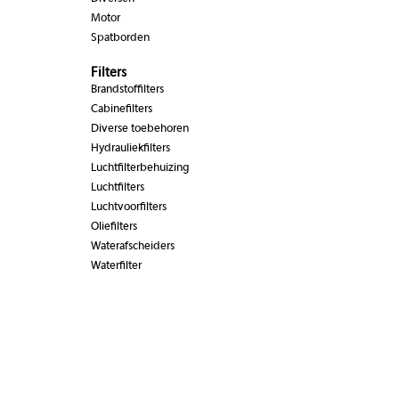
Motor
Spatborden
Filters
Brandstoffilters
Cabinefilters
Diverse toebehoren
Hydrauliekfilters
Luchtfilterbehuizing
Luchtfilters
Luchtvoorfilters
Oliefilters
Waterafscheiders
Waterfilter