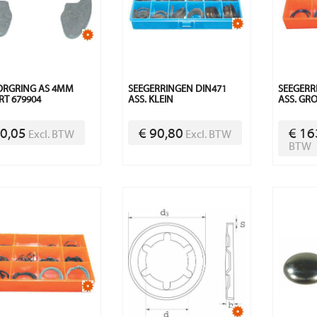
ORGRING AS 4MM
SEEGERRINGEN DIN471
SEEGERR
T 679904
ASS. KLEIN
ASS. GR
 0,05
€ 90,80
€ 16
Excl. BTW
Excl. BTW
BTW