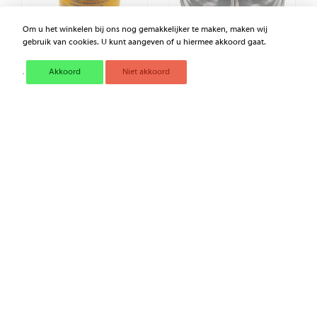
Om u het winkelen bij ons nog gemakkelijker te maken, maken wij
gebruik van cookies. U kunt aangeven of u hiermee akkoord gaat.
Akkoord
Niet akkoord
FILTERELEMENT CS150P10
7111429N FILTERGLAS
€ 46,38
€ 2,65
Excl. BTW
Excl. BTW