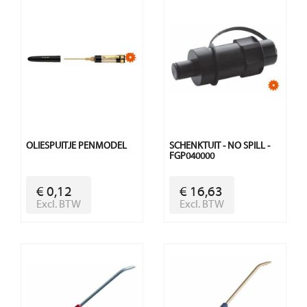
OLIESPUITJE PENMODEL
SCHENKTUIT - NO SPILL -
FGP040000
€ 0,12
€ 16,63
Excl. BTW
Excl. BTW