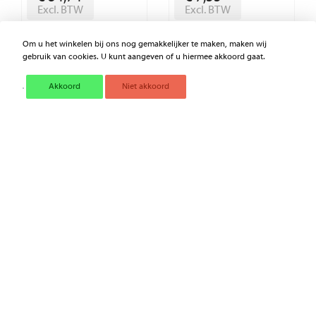
Excl. BTW
Excl. BTW
Om u het winkelen bij ons nog gemakkelijker te maken, maken wij
gebruik van cookies. U kunt aangeven of u hiermee akkoord gaat.
Akkoord
Niet akkoord
ANTI-KNOEITUIT BENZINE
ANTI-KNOEITUIT OLIE
€ 18,53
€ 18,53
Excl. BTW
Excl. BTW