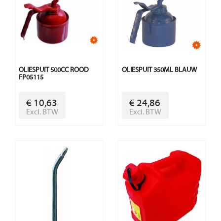
OLIESPUIT 500CC ROOD
OLIESPUIT 350ML BLAUW
FP05115
€ 10,63
€ 24,86
Excl. BTW
Excl. BTW