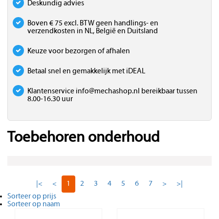
Deskundig advies
Boven € 75 excl. BTW geen handlings- en
verzendkosten in NL, België en Duitsland
Keuze voor bezorgen of afhalen
Betaal snel en gemakkelijk met iDEAL
Klantenservice
info@mechashop.nl
bereikbaar tussen
8.00-16.30 uur
Toebehoren onderhoud
|<
<
1
2
3
4
5
6
7
>
>|
Sorteer op prijs
Sorteer op naam