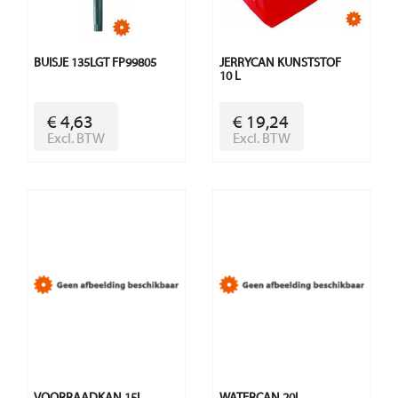
BUISJE 135LGT FP99805
JERRYCAN KUNSTSTOF
10 L
€ 4,63
€ 19,24
Excl. BTW
Excl. BTW