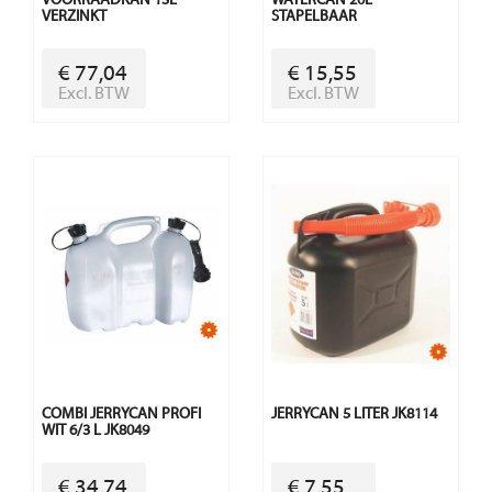
VOORRAADKAN 15L
WATERCAN 20L
VERZINKT
STAPELBAAR
€ 77,04
€ 15,55
Excl. BTW
Excl. BTW
COMBI JERRYCAN PROFI
JERRYCAN 5 LITER JK8114
WIT 6/3 L JK8049
€ 34,74
€ 7,55