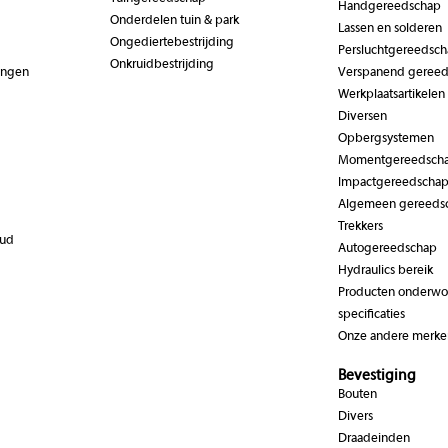
Handgereedschap
Onderdelen tuin & park
Lassen en solderen
Ongediertebestrijding
Persluchtgereedsc
Onkruidbestrijding
ingen
Verspanend geree
Werkplaatsartikelen
Diversen
Opbergsystemen
Momentgereedsch
Impactgereedscha
Algemeen gereeds
Trekkers
oud
Autogereedschap
Hydraulics bereik
Producten onderwor
specificaties
Onze andere merke
Bevestiging
Bouten
Divers
Draadeinden