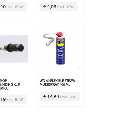
,40
€ 4,03
Excl. BTW
Excl. BTW
TKOP
WD 40 FLEXIBLE STRAW
BINDING KLIK
MULTISPRAY 400 ML
LMPJE
€ 14,64
Excl. BTW
,19
Excl. BTW