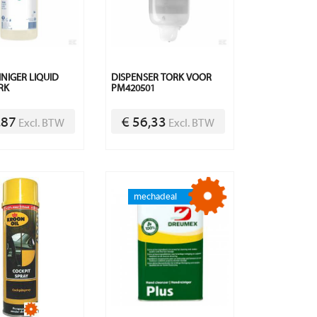
NIGER LIQUID
DISPENSER TORK VOOR
RK
PM420501
,87
€ 56,33
Excl. BTW
Excl. BTW