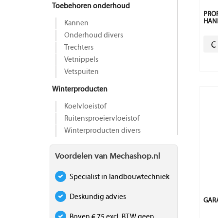
Toebehoren onderhoud
PROF
HAN
Kannen
Onderhoud divers
€
Trechters
Vetnippels
Vetspuiten
Winterproducten
Koelvloeistof
Ruitensproeiervloeistof
Winterproducten divers
Voordelen van Mechashop.nl
Specialist in landbouwtechniek
Deskundig advies
GAR
Boven € 75 excl. BTW geen