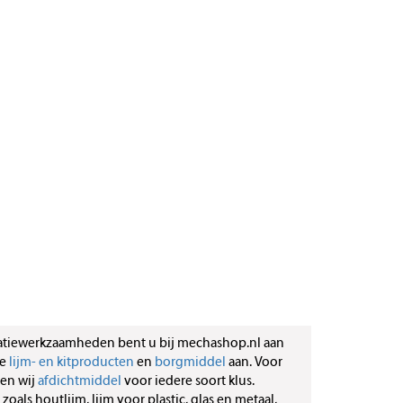
atiewerkzaamheden bent u bij mechashop.nl aan
de
lijm- en kitproducten
en
borgmiddel
aan. Voor
ben wij
afdichtmiddel
voor iedere soort klus.
zoals houtlijm, lijm voor plastic, glas en metaal,