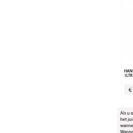
HAND
1LTR
€
Als u 
het ju
wanneer
Wannee