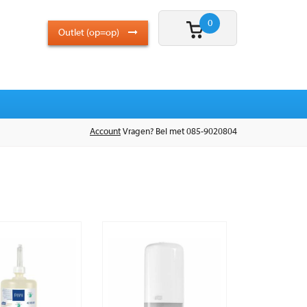
0
Outlet (op=op)
Account
Vragen? Bel met 085-9020804