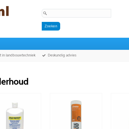
st in landbouwtechniek
Deskundig advies
erhoud