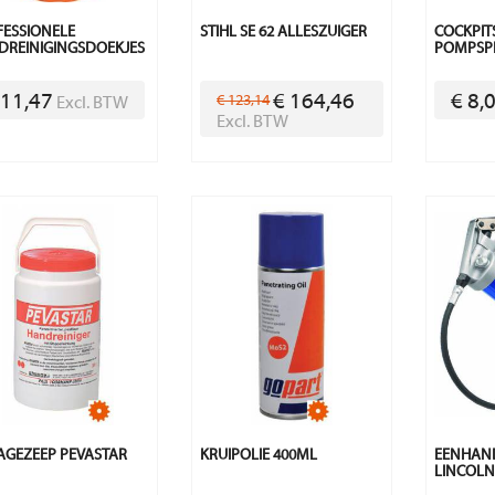
ESSIONELE
STIHL SE 62 ALLESZUIGER
COCKPIT
DREINIGINGSDOEKJES
POMPSP
 11,47
€ 164,46
€ 8,
€ 123,14
Excl. BTW
Excl. BTW
AGEZEEP PEVASTAR
KRUIPOLIE 400ML
EENHAND
LINCOL