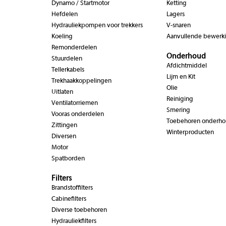
Dynamo / Startmotor
Ketting
Hefdelen
Lagers
Hydrauliekpompen voor trekkers
V-snaren
Koeling
Aanvullende bewerk
Remonderdelen
Onderhoud
Stuurdelen
Afdichtmiddel
Tellerkabels
Lijm en Kit
Trekhaakkoppelingen
Olie
Uitlaten
Reiniging
Ventilatorriemen
Smering
Vooras onderdelen
Toebehoren onderh
Zittingen
Winterproducten
Diversen
Motor
Spatborden
Filters
Brandstoffilters
Cabinefilters
Diverse toebehoren
Hydrauliekfilters