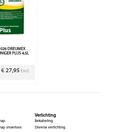
1026 DREUMEX
NIGER PLUS 4,5L
€ 27,95
5
Excl.
Verlichting
chap
Bekabeling
hap snoerloos
Diverse verlichting