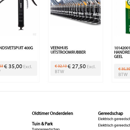
DSVETSPUIT 400G
VEENHUIS
1014200
UITSTROOMRUBBER
HANDREI
GEEL
€ 35,00
€ 27,50
63
€ 32,13
Excl.
Excl.
€ 35,3
W
BTW
BTW
Oldtimer Onderdelen
Gereedschap
Elektrisch gereeds
Tuin & Park
Elektrisch gereedsc
Tuingereedschap