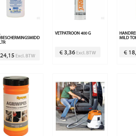
A
VETPATROON 400 G
HANDREI
DBESCHERMINGSMIDD
MILD TO
LTR
€ 3,36
€ 18
Excl. BTW
 24,15
Excl. BTW