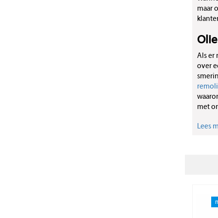
maar o
klante
Oli
Als er
over e
smerin
remol
waaron
met on
Lees me