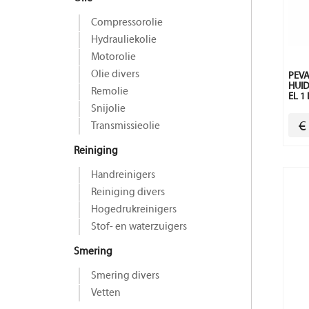
Compressorolie
Hydrauliekolie
Motorolie
Olie divers
PEV
HUI
Remolie
EL 1 
Snijolie
€
Transmissieolie
Reiniging
Handreinigers
Reiniging divers
Hogedrukreinigers
Stof- en waterzuigers
Smering
Smering divers
Vetten