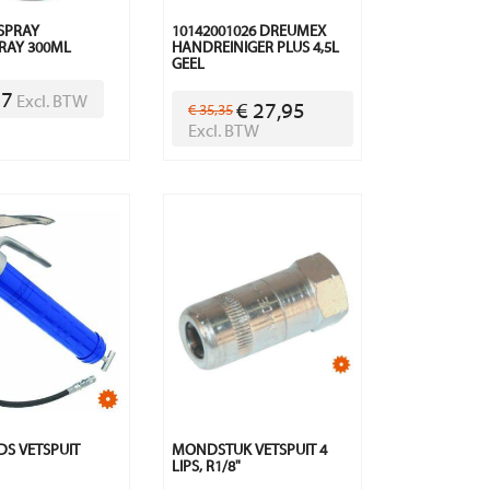
SPRAY
10142001026 DREUMEX
RAY 300ML
HANDREINIGER PLUS 4,5L
GEEL
07
Excl. BTW
€ 27,95
€ 35,35
Excl. BTW
S VETSPUIT
MONDSTUK VETSPUIT 4
N
LIPS, R1/8"