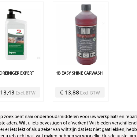
REINIGER EXPERT
HB EASY SHINE CARWASH
 13,43
€ 13,88
Excl. BTW
Excl. BTW
op zoek bent naar onderhoudsmiddelen voor uw werkplaats en repar
iste aders. Wilt u iets bevestigen of afwerken? Wij bieden verschillen
 er iets lekt of als u zeker van wilt zijn dat iets niet gaat lekken, heb
r u iets echt vast wilt maken hebben wij voor elke klus de juiste lijm, 