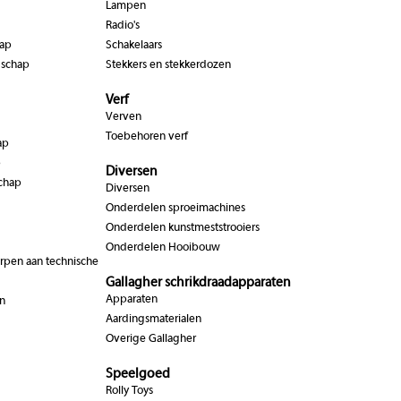
Lampen
Radio's
hap
Schakelaars
dschap
Stekkers en stekkerdozen
Verf
Verven
Toebehoren verf
ap
p
Diversen
chap
Diversen
Onderdelen sproeimachines
Onderdelen kunstmeststrooiers
Onderdelen Hooibouw
pen aan technische
Gallagher schrikdraadapparaten
Apparaten
n
Aardingsmaterialen
Overige Gallagher
Speelgoed
Rolly Toys