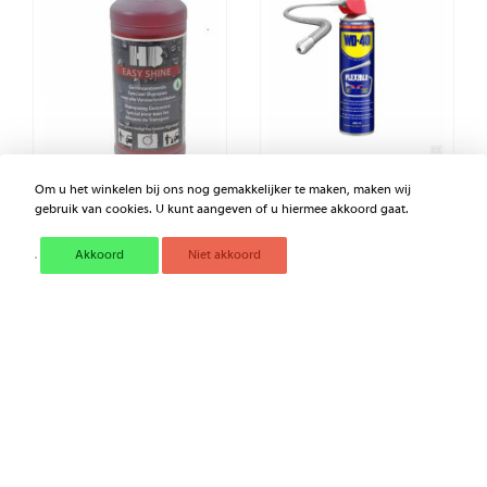
Om u het winkelen bij ons nog gemakkelijker te maken, maken wij
HB EASY SHINE CARWASH
WD 40 FLEXIBLE STRAW
gebruik van cookies. U kunt aangeven of u hiermee akkoord gaat.
MULTISPRAY 400 ML
Akkoord
Niet akkoord
€ 13,88
€ 14,64
Excl. BTW
Excl. BTW