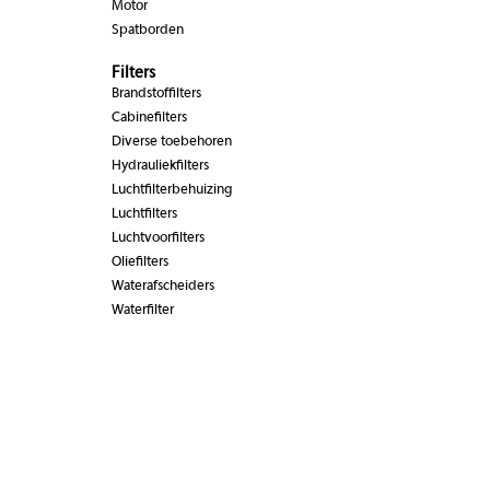
Motor
Spatborden
Filters
Brandstoffilters
Cabinefilters
Diverse toebehoren
Hydrauliekfilters
Luchtfilterbehuizing
Luchtfilters
Luchtvoorfilters
Oliefilters
Waterafscheiders
Waterfilter