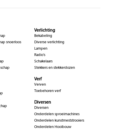
Verlichting
chap
Bekabeling
hap snoerloos
Diverse verlichting
Lampen
Radio's
hap
Schakelaars
dschap
Stekkers en stekkerdozen
Verf
Verven
Toebehoren verf
ap
p
Diversen
chap
Diversen
Onderdelen sproeimachines
Onderdelen kunstmeststrooiers
Onderdelen Hooibouw