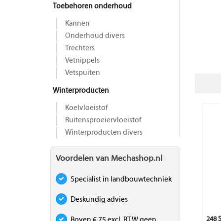
Toebehoren onderhoud
Kannen
Onderhoud divers
Trechters
Vetnippels
Vetspuiten
Winterproducten
Koelvloeistof
Ruitensproeiervloeistof
Winterproducten divers
Voordelen van Mechashop.nl
Specialist in landbouwtechniek
Deskundig advies
248
Boven € 75 excl. BTW geen