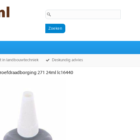
st in landbouwtechniek
Deskundig advies
roefdraadborging 271 24ml lc16440