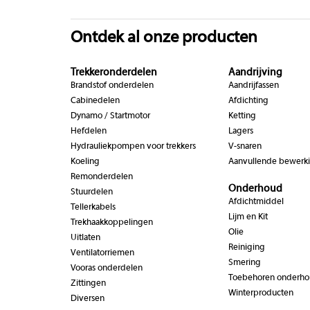
Ontdek al onze producten
Trekkeronderdelen
Aandrijving
Brandstof onderdelen
Aandrijfassen
Cabinedelen
Afdichting
Dynamo / Startmotor
Ketting
Hefdelen
Lagers
Hydrauliekpompen voor trekkers
V-snaren
Koeling
Aanvullende bewerk
Remonderdelen
Onderhoud
Stuurdelen
Afdichtmiddel
Tellerkabels
Lijm en Kit
Trekhaakkoppelingen
Olie
Uitlaten
Reiniging
Ventilatorriemen
Smering
Vooras onderdelen
Toebehoren onderh
Zittingen
Winterproducten
Diversen