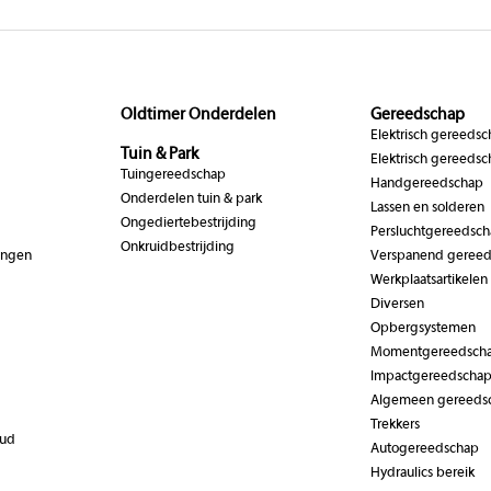
Oldtimer Onderdelen
Gereedschap
Elektrisch gereeds
Tuin & Park
Elektrisch gereedsc
Tuingereedschap
Handgereedschap
Onderdelen tuin & park
Lassen en solderen
Ongediertebestrijding
Persluchtgereedsc
Onkruidbestrijding
ingen
Verspanend geree
Werkplaatsartikelen
Diversen
Opbergsystemen
Momentgereedsch
Impactgereedscha
Algemeen gereeds
Trekkers
oud
Autogereedschap
Hydraulics bereik