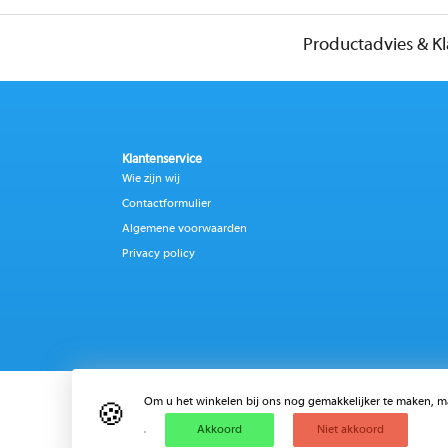
Productadvies & K
Klantenservice
Wie zijn wij
Contactformulier
Algemene voorwaarden
Privacy policy
Om u het winkelen bij ons nog gemakkelijker te maken, m
🍪
Akkoord
Niet akkoord