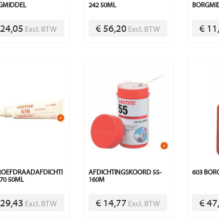
GMIDDEL
242 50ML
BORGMI
 24,05
€ 56,20
€ 11
Excl. BTW
Excl. BTW
ROEFDRAADAFDICHTI
AFDICHTINGSKOORD 55-
603 BOR
70 50ML
160M
 29,43
€ 14,77
€ 47
Excl. BTW
Excl. BTW