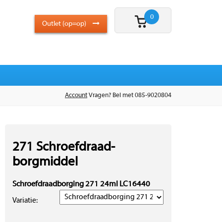
0
Outlet (op=op)
Account
Vragen? Bel met 085-9020804
271 Schroefdraad-
borgmiddel
Schroefdraadborging 271 24ml LC16440
Variatie: