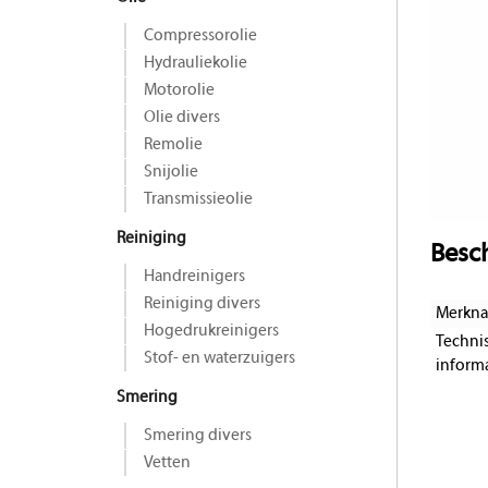
Compressorolie
Hydrauliekolie
Motorolie
Olie divers
Remolie
Snijolie
Transmissieolie
Reiniging
Besch
Handreinigers
Reiniging divers
Merkn
Hogedrukreinigers
Techni
Stof- en waterzuigers
informa
Smering
Smering divers
Vetten