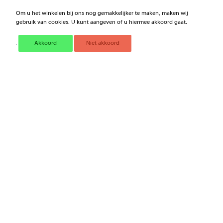
Om u het winkelen bij ons nog gemakkelijker te maken, maken wij
gebruik van cookies. U kunt aangeven of u hiermee akkoord gaat.
Akkoord
Niet akkoord
TEROMIX DUO
SILICONENSPRAY KROON-
HANDPISTOOL
OIL
€ 68,80
€ 9,54
Excl. BTW
Excl. BTW