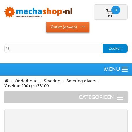
0
Outlet (op=op)
Onderhoud
Smering
Smering divers
Vaseline 200 g sp33109