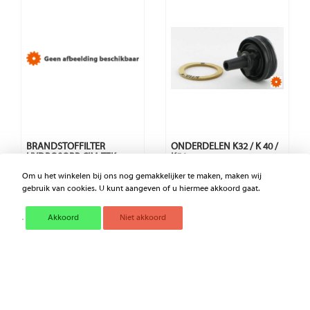
BRANDSTOFFILTER
ONDERDELEN K32 / K 40 /
HYDROSORB CIM-TEK
K54
Om u het winkelen bij ons nog gemakkelijker te maken, maken wij
gebruik van cookies. U kunt aangeven of u hiermee akkoord gaat.
€ 50,86
€ 17,34
Excl. BTW
Excl. BTW
Akkoord
Niet akkoord