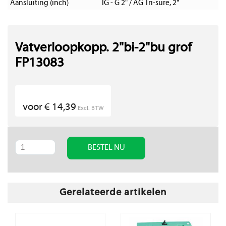
Aansluiting (inch)
IG - G 2" / AG Tri-sure, 2"
Vatverloopkopp. 2"bi-2"bu grof
FP13083
voor € 14,39
Excl. BTW
BESTEL NU
Gerelateerde artikelen