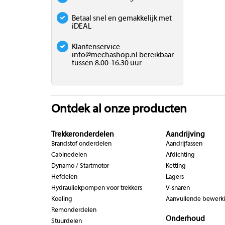
Betaal snel en gemakkelijk met
iDEAL
Klantenservice
info@mechashop.nl
bereikbaar
tussen 8.00-16.30 uur
Ontdek al onze producten
Trekkeronderdelen
Aandrijving
Brandstof onderdelen
Aandrijfassen
Cabinedelen
Afdichting
Dynamo / Startmotor
Ketting
Hefdelen
Lagers
Hydrauliekpompen voor trekkers
V-snaren
Koeling
Aanvullende bewerk
Remonderdelen
Onderhoud
Stuurdelen