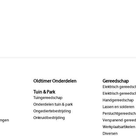
Oldtimer Onderdelen
Gereedschap
Elektrisch gereeds
Tuin & Park
Elektrisch gereedsc
Tuingereedschap
Handgereedschap
Onderdelen tuin & park
Lassen en solderen
Ongediertebestrijding
Persluchtgereedsc
Onkruidbestrijding
ingen
Verspanend geree
Werkplaatsartikelen
Diversen