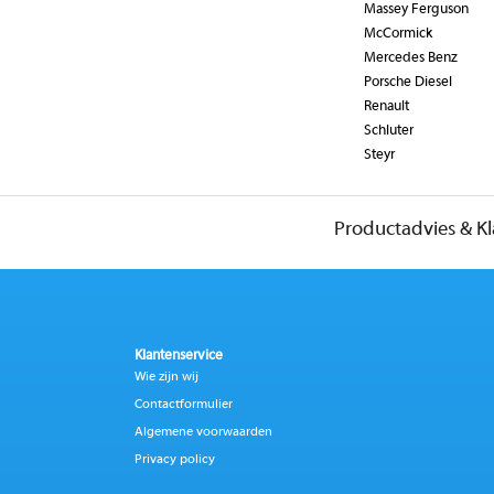
Massey Ferguson
McCormick
Mercedes Benz
Porsche Diesel
Renault
Schluter
Steyr
Productadvies & K
Klantenservice
Wie zijn wij
Contactformulier
Algemene voorwaarden
Privacy policy