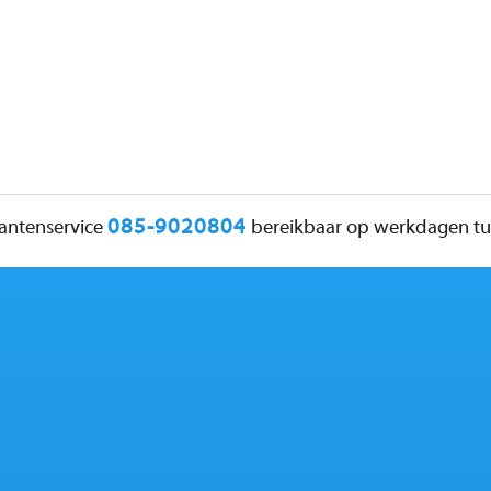
085-9020804
lantenservice
bereikbaar op werkdagen tus