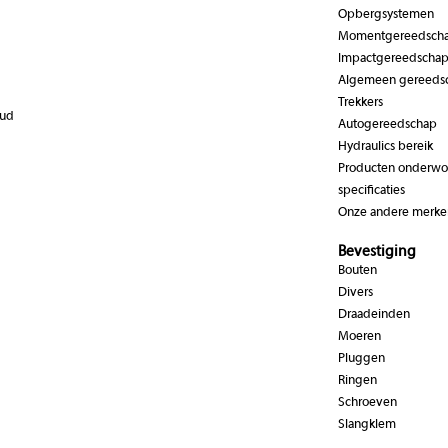
Opbergsystemen
Momentgereedsch
Impactgereedscha
Algemeen gereeds
Trekkers
oud
Autogereedschap
Hydraulics bereik
Producten onderwor
specificaties
Onze andere merke
Bevestiging
Bouten
Divers
Draadeinden
Moeren
Pluggen
Ringen
Schroeven
Slangklem