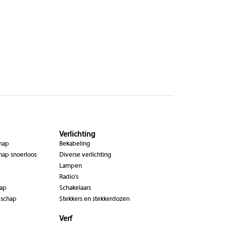
Verlichting
chap
Bekabeling
hap snoerloos
Diverse verlichting
Lampen
Radio's
hap
Schakelaars
dschap
Stekkers en stekkerdozen
Verf