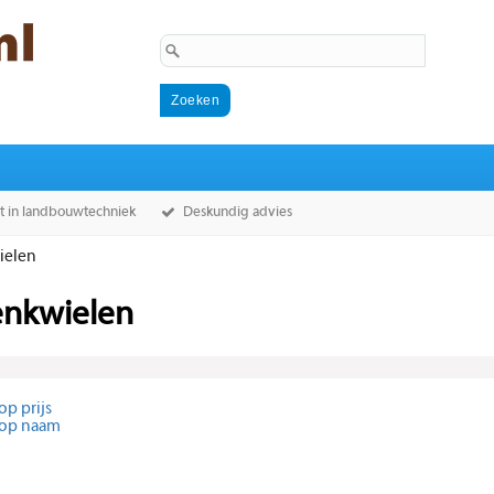
st in landbouwtechniek
Deskundig advies
ielen
nkwielen
op prijs
 op naam