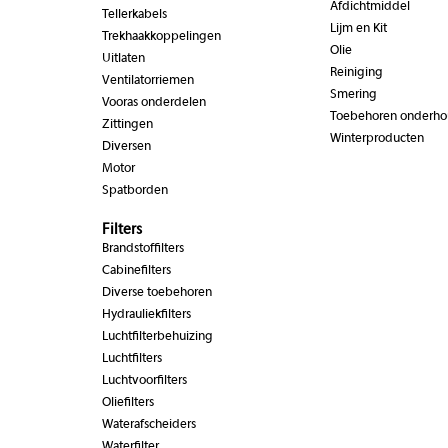
Afdichtmiddel
Tellerkabels
Lijm en Kit
Trekhaakkoppelingen
Olie
Uitlaten
Reiniging
Ventilatorriemen
Smering
Vooras onderdelen
Toebehoren onderh
Zittingen
Winterproducten
Diversen
Motor
Spatborden
Filters
Brandstoffilters
Cabinefilters
Diverse toebehoren
Hydrauliekfilters
Luchtfilterbehuizing
Luchtfilters
Luchtvoorfilters
Oliefilters
Waterafscheiders
Waterfilter