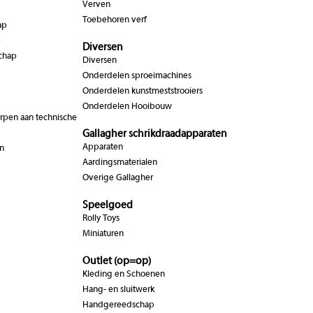
Verven
Toebehoren verf
ap
p
Diversen
chap
Diversen
Onderdelen sproeimachines
Onderdelen kunstmeststrooiers
Onderdelen Hooibouw
pen aan technische
Gallagher schrikdraadapparaten
Apparaten
n
Aardingsmaterialen
Overige Gallagher
Speelgoed
Rolly Toys
Miniaturen
Outlet (op=op)
Kleding en Schoenen
Hang- en sluitwerk
Handgereedschap