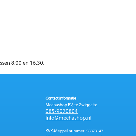
sen 8.00 en 16.30.
Contact informatie
Mechashop BV, te Zwiggelte
085-9020804
info@mechashop.nl
KVK-Meppel nummer: 58873147