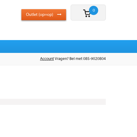
0
Outlet (op=op)
Account
Vragen? Bel met 085-9020804