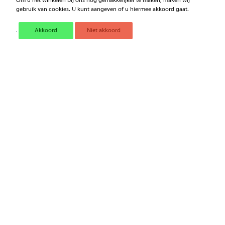
Om u het winkelen bij ons nog gemakkelijker te maken, maken wij
gebruik van cookies. U kunt aangeven of u hiermee akkoord gaat.
KETTINGZAAGOLIE SS100
KETTINGZAAGOLIE 150CST
5L.
5 L
Akkoord
Niet akkoord
€ 41,79
€ 17,28
Excl. BTW
Excl. BTW
KETTINGZAAGOLIE 1 LITER
BIO KETTINGZAAGOLIE 1
714814
LITER 714816