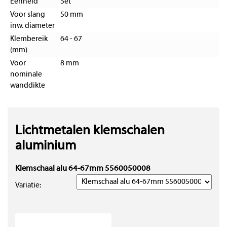
Eenheid
Set
Voor slang
50 mm
inw. diameter
Klembereik
64 - 67
(mm)
Voor
8 mm
nominale
wanddikte
Lichtmetalen klemschalen
aluminium
Klemschaal alu 64-67mm 5560050008
Variatie: