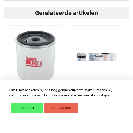
Gerelateerde artikelen
Om u het winkelen bij ons nog gemakkelijker te maken, maken wij
OLIEFILTER FLEETGUARD
MOTOROLIEFILTER NISSAN
gebruik van cookies. U kunt aangeven of u hiermee akkoord gaat.
Akkoord
Niet akkoord
€ 7,78
€ 8,80
Excl. BTW
Excl. BTW