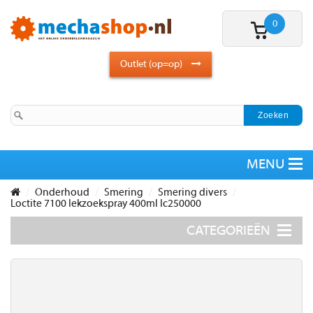
0
Outlet (op=op)
Onderhoud
Smering
Smering divers
Loctite 7100 lekzoekspray 400ml lc250000