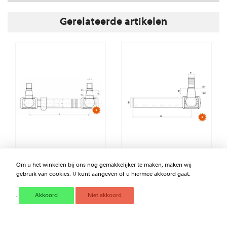
Gerelateerde artikelen
OVERZICHT STUUR- EN
SPOORSTANGKOP - MET
Om u het winkelen bij ons nog gemakkelijker te maken, maken wij
SPOORSTANGEINDEN
INKEPINGEN BOVEN
gebruik van cookies. U kunt aangeven of u hiermee akkoord gaat.
TRAPSGEWIJS
VERSTELBAAR
€ 31,39
Akkoord
Niet akkoord
Excl. BTW
€ 82,18
Excl. BTW