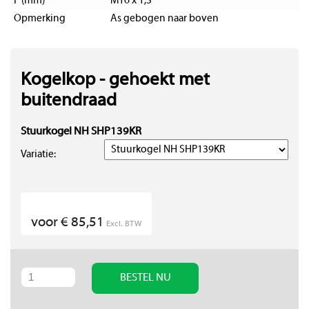
F (mm)
M16 x 1,5
Opmerking
As gebogen naar boven
Kogelkop - gehoekt met
buitendraad
Stuurkogel NH SHP139KR
Variatie:
voor € 85,51
Excl. BTW
BESTEL NU