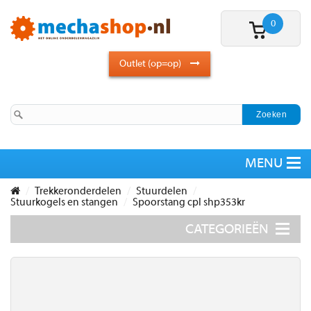
0
Outlet (op=op)
Trekkeronderdelen
Stuurdelen
Stuurkogels en stangen
Spoorstang cpl shp353kr