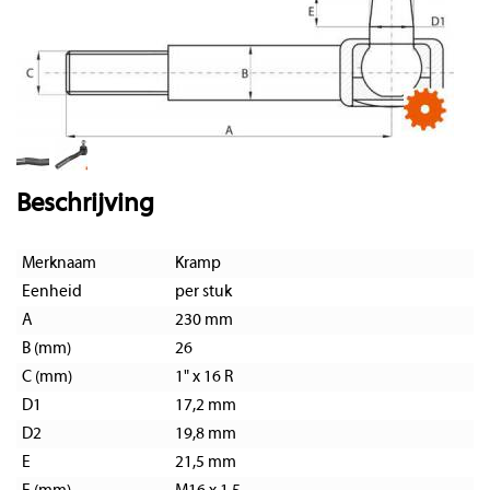
Beschrijving
Merknaam
Kramp
Eenheid
per stuk
A
230 mm
B (mm)
26
C (mm)
1" x 16 R
D1
17,2 mm
D2
19,8 mm
E
21,5 mm