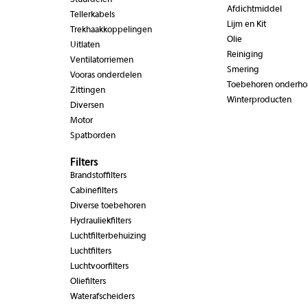
Stuurdelen
Afdichtmiddel
Tellerkabels
Lijm en Kit
Trekhaakkoppelingen
Olie
Uitlaten
Reiniging
Ventilatorriemen
Smering
Vooras onderdelen
Toebehoren onderh
Zittingen
Winterproducten
Diversen
Motor
Spatborden
Filters
Brandstoffilters
Cabinefilters
Diverse toebehoren
Hydrauliekfilters
Luchtfilterbehuizing
Luchtfilters
Luchtvoorfilters
Oliefilters
Waterafscheiders