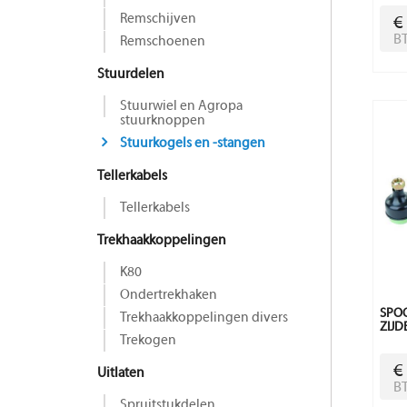
Remschijven
€
B
Remschoenen
Stuurdelen
Stuurwiel en Agropa
stuurknoppen
Stuurkogels en -stangen
Tellerkabels
Tellerkabels
Trekhaakkoppelingen
K80
Ondertrekhaken
SPO
Trekhaakkoppelingen divers
ZIJD
Trekogen
€
Uitlaten
B
Spruitstukdelen