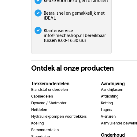
Keuze voor bezorgen of afhalen
Betaal snel en gemakkelijk met
iDEAL
Klantenservice
info@mechashop.nl
bereikbaar
tussen 8.00-16.30 uur
Ontdek al onze producten
Trekkeronderdelen
Aandrijving
Brandstof onderdelen
Aandrijfassen
Cabinedelen
Afdichting
Dynamo / Startmotor
Ketting
Hefdelen
Lagers
Hydrauliekpompen voor trekkers
V-snaren
Koeling
Aanvullende bewerk
Remonderdelen
Onderhoud