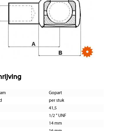
rijving
aam
Gopart
d
per stuk
41,5
1/2 " UNF
14 mm