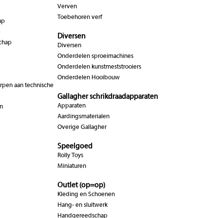
Verven
Toebehoren verf
ap
p
Diversen
chap
Diversen
Onderdelen sproeimachines
Onderdelen kunstmeststrooiers
Onderdelen Hooibouw
pen aan technische
Gallagher schrikdraadapparaten
Apparaten
n
Aardingsmaterialen
Overige Gallagher
Speelgoed
Rolly Toys
Miniaturen
Outlet (op=op)
Kleding en Schoenen
Hang- en sluitwerk
Handgereedschap