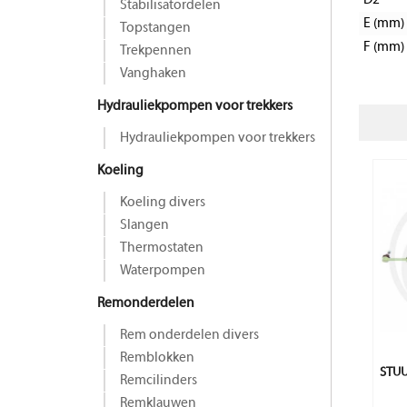
D2
Stabilisatordelen
E (mm)
Topstangen
F (mm)
Trekpennen
Vanghaken
Hydrauliekpompen voor trekkers
Hydrauliekpompen voor trekkers
Koeling
Koeling divers
Slangen
Thermostaten
Waterpompen
Remonderdelen
Rem onderdelen divers
Remblokken
STU
Remcilinders
Remklauwen