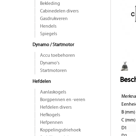
Bekleding
Cabinedelen divers
Gasdrukveren
Hendels
Spiegels
Dynamo / Startmotor
Accu toebehoren
Dynamo's
Startmotoren
Besch
Hefdelen
Aanlaskogels
Merkn
Borgpennen en -veren
Eenhei
Hefdelen divers
B (mm)
Hefkogels
C (mm)
Hefpennen
D1
Koppelingsdriehoek