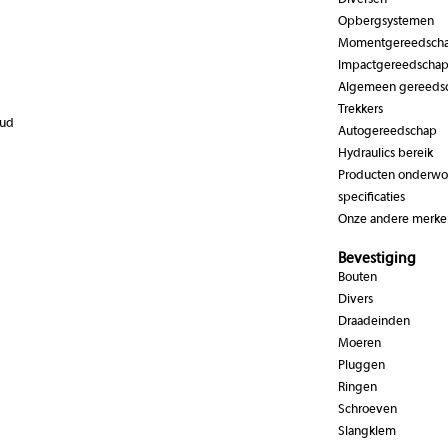
Diversen
Opbergsystemen
Momentgereedsch
Impactgereedscha
Algemeen gereeds
Trekkers
oud
Autogereedschap
Hydraulics bereik
Producten onderwor
specificaties
Onze andere merke
Bevestiging
Bouten
Divers
Draadeinden
Moeren
Pluggen
Ringen
Schroeven
Slangklem