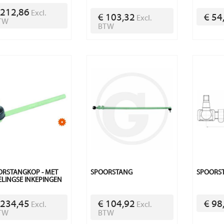
 212,86
Excl.
€ 103,32
€ 54
Excl.
TW
BTW
ORSTANGKOP - MET
SPOORSTANG
SPOORST
ELINGSE INKEPINGEN
 234,45
€ 104,92
€ 98
Excl.
Excl.
TW
BTW