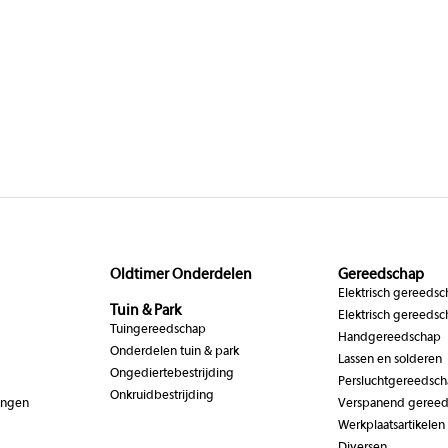
Oldtimer Onderdelen
Gereedschap
Elektrisch gereeds
Tuin & Park
Elektrisch gereedsc
Tuingereedschap
Handgereedschap
Onderdelen tuin & park
Lassen en solderen
Ongediertebestrijding
Persluchtgereedsc
Onkruidbestrijding
ingen
Verspanend geree
Werkplaatsartikelen