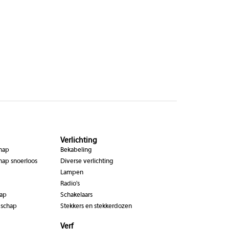
Verlichting
chap
Bekabeling
hap snoerloos
Diverse verlichting
Lampen
Radio's
hap
Schakelaars
dschap
Stekkers en stekkerdozen
Verf