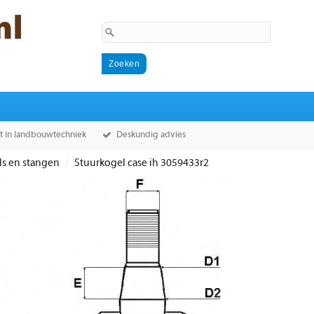
st in landbouwtechniek
Deskundig advies
ls en stangen
Stuurkogel case ih 3059433r2