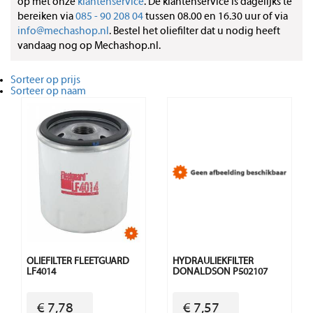
op met onze
klantenservice
. De klantenservice is dagelijks te
bereiken via
085 - 90 208 04
tussen 08.00 en 16.30 uur of via
info@mechashop.nl
. Bestel het oliefilter dat u nodig heeft
vandaag nog op Mechashop.nl.
Sorteer op prijs
Sorteer op naam
OLIEFILTER FLEETGUARD
HYDRAULIEKFILTER
LF4014
DONALDSON P502107
€ 7,78
€ 7,57