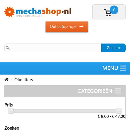
0
Outlet (op=op)
Oliefilters
Prijs
€ 8,00 - € 47,00
Zoeken