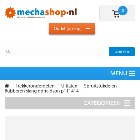
0
Outlet (op=op)
Trekkeronderdelen
Uitlaten
Spruitstukdelen
Rubberen slang donaldson p111414