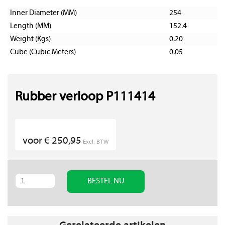
Inner Diameter (MM)
254
Length (MM)
152.4
Weight (Kgs)
0.20
Cube (Cubic Meters)
0.05
Rubber verloop P111414
voor € 250,95
Excl. BTW
BESTEL NU