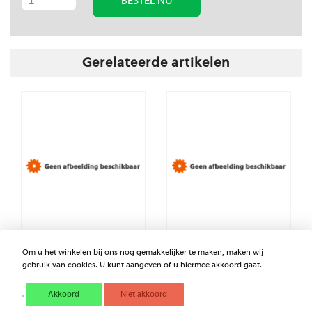
BESTEL NU
Gerelateerde artikelen
Om u het winkelen bij ons nog gemakkelijker te maken, maken wij
RUBBER VERLOOP
RUBBER VERLOOP
gebruik van cookies. U kunt aangeven of u hiermee akkoord gaat.
Akkoord
Niet akkoord
€ 50,11
€ 250,95