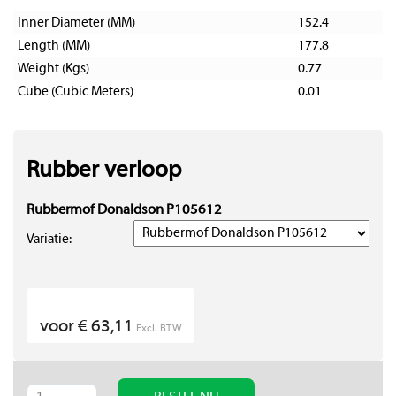
Inner Diameter (MM)
152.4
Length (MM)
177.8
Weight (Kgs)
0.77
Cube (Cubic Meters)
0.01
Rubber verloop
Rubbermof Donaldson P105612
Variatie:
voor € 63,11
Excl. BTW