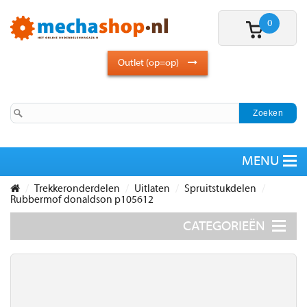
0
Outlet (op=op)
Trekkeronderdelen
Uitlaten
Spruitstukdelen
Rubbermof donaldson p105612