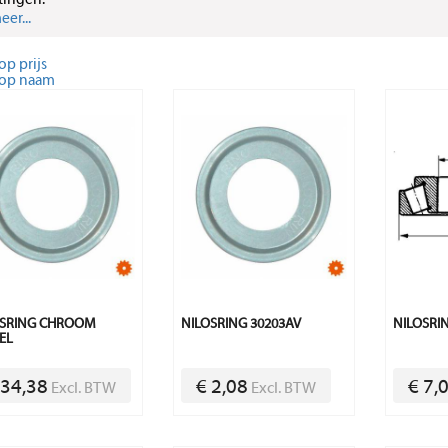
tingen.
er...
op prijs
 op naam
OSRING CHROOM
NILOSRING 30203AV
NILOSRI
EL
 34,38
€ 2,08
€ 7,
Excl. BTW
Excl. BTW