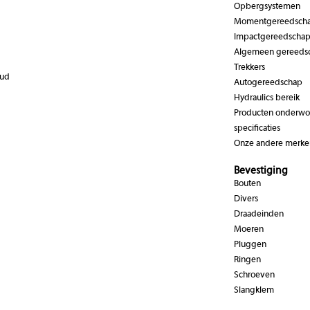
Opbergsystemen
Momentgereedsch
Impactgereedscha
Algemeen gereeds
Trekkers
oud
Autogereedschap
Hydraulics bereik
Producten onderwor
specificaties
Onze andere merke
Bevestiging
Bouten
Divers
Draadeinden
Moeren
Pluggen
Ringen
Schroeven
Slangklem