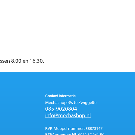
sen 8.00 en 16.30.
Contact informatie
Mechashop BV, te Zwiggelte
085-9020804
info@mechashop.nl
KVK-Meppel nummer: 58873147