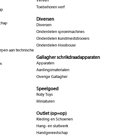
Verven
Toebehoren verf
ap
p
Diversen
chap
Diversen
Onderdelen sproeimachines
Onderdelen kunstmeststrooiers
Onderdelen Hooibouw
pen aan technische
Gallagher schrikdraadapparaten
Apparaten
n
Aardingsmaterialen
Overige Gallagher
Speelgoed
Rolly Toys
Miniaturen
Outlet (op=op)
Kleding en Schoenen
Hang- en sluitwerk
Handgereedschap