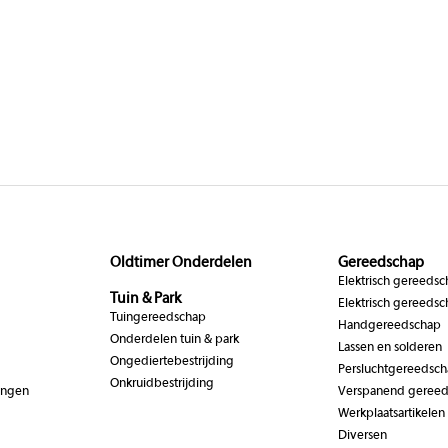
Oldtimer Onderdelen
Gereedschap
Elektrisch gereeds
Tuin & Park
Elektrisch gereedsc
Tuingereedschap
Handgereedschap
Onderdelen tuin & park
Lassen en solderen
Ongediertebestrijding
Persluchtgereedsc
Onkruidbestrijding
ingen
Verspanend geree
Werkplaatsartikelen
Diversen