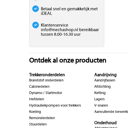
Betaal snel en gemakkelijk met
iDEAL
Klantenservice
info@mechashop.nl
bereikbaar
tussen 8.00-16.30 uur
Ontdek al onze producten
Trekkeronderdelen
Aandrijving
Brandstof onderdelen
Aandrijfassen
Cabinedelen
Afdichting
Dynamo / Startmotor
Ketting
Hefdelen
Lagers
Hydrauliekpompen voor trekkers
V-snaren
Koeling
Aanvullende bewerk
Remonderdelen
Onderhoud
Stuurdelen