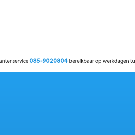
085-9020804
lantenservice
bereikbaar op werkdagen tus