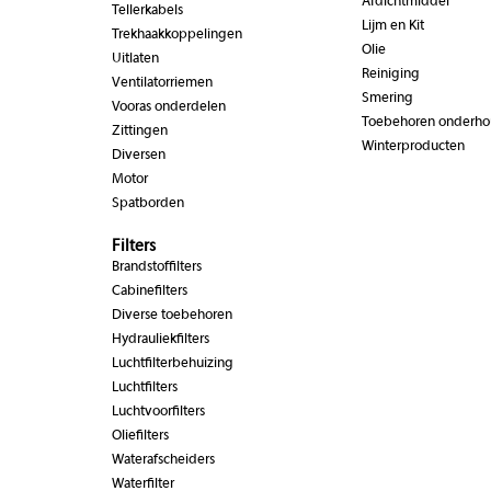
Afdichtmiddel
Tellerkabels
Lijm en Kit
Trekhaakkoppelingen
Olie
Uitlaten
Reiniging
Ventilatorriemen
Smering
Vooras onderdelen
Toebehoren onderh
Zittingen
Winterproducten
Diversen
Motor
Spatborden
Filters
Brandstoffilters
Cabinefilters
Diverse toebehoren
Hydrauliekfilters
Luchtfilterbehuizing
Luchtfilters
Luchtvoorfilters
Oliefilters
Waterafscheiders
Waterfilter