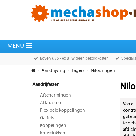
Boven € 75,- ex BTW geen bezorgkosten
Speciali
Aandrijving
Lagers
Nilos ringen
Aandrijfassen
Nilo
Afschermingen
Aftakassen
Van al
Flexibele koppelingen
contro
gebrui
Gaffels
te geb
Koppelingen
afdich
Kruisstukken