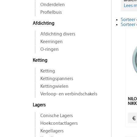
afdich
Onderdelen
Lees me
Profielbuis
Sorteer 
Afdichting
Sorteer
Afdichting divers
Keerringen
O-ringen
Ketting
Ketting
Kettingspanners
Kettingwielen
Verloop- en verbindschakels
NIL
NIKK
Lagers
Conische Lagers
€
Hoekcontactlagers
Kegellagers