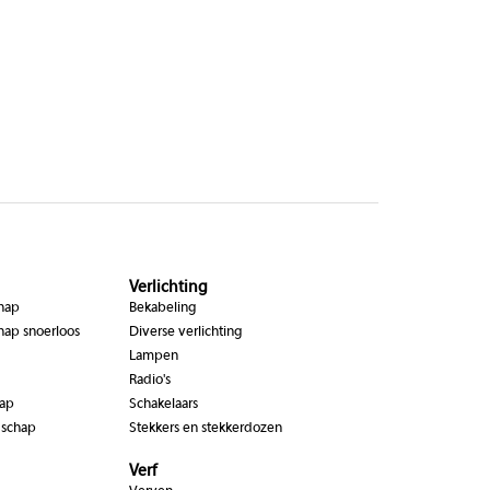
Verlichting
chap
Bekabeling
hap snoerloos
Diverse verlichting
Lampen
Radio's
hap
Schakelaars
dschap
Stekkers en stekkerdozen
Verf