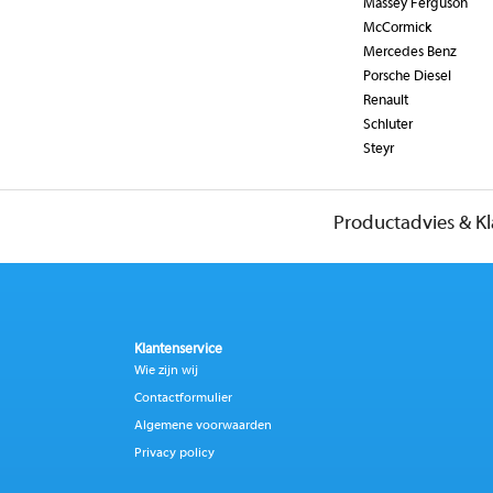
Massey Ferguson
McCormick
Mercedes Benz
Porsche Diesel
Renault
Schluter
Steyr
Productadvies & K
Klantenservice
Wie zijn wij
Contactformulier
Algemene voorwaarden
Privacy policy