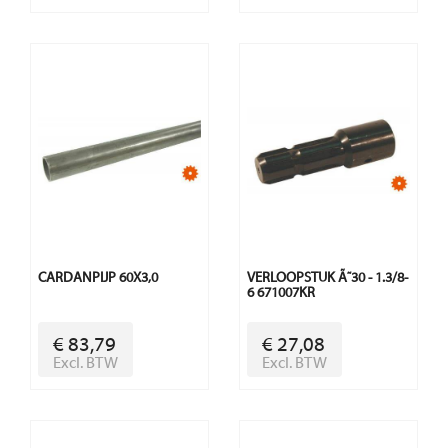
CARDANPIJP 60X3,0
VERLOOPSTUK Ã˜30 - 1.3/8-
6 671007KR
€ 83,79
€ 27,08
Excl. BTW
Excl. BTW