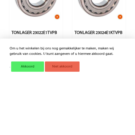
TONLAGER 23022E1TVPB
TONLAGER 23024E1KTVPB
Om u het winkelen bij ons nog gemakkelijker te maken, maken wij
€ 279,02
€ 488,12
gebruik van cookies. U kunt aangeven of u hiermee akkoord gaat.
Excl. BTW
Excl. BTW
Akkoord
Niet akkoord