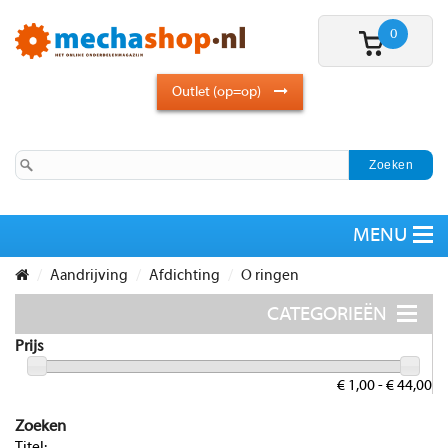
0
Outlet (op=op)
Aandrijving
Afdichting
O ringen
Prijs
€ 1,00 - € 44,00
Zoeken