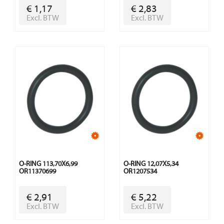
€ 1,17
€ 2,83
Excl. BTW
Excl. BTW
O-RING 113,70X6,99
O-RING 12,07X5,34
OR11370699
OR1207534
€ 2,91
€ 5,22
Excl. BTW
Excl. BTW