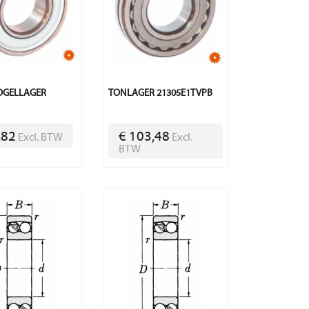
OGELLAGER
TONLAGER 21305E1TVPB
B
,82
€ 103,48
Excl. BTW
Excl.
BTW