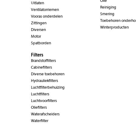
Olie
Uitlaten
Reiniging
Ventilatorriemen
Smering
Vooras onderdelen
Toebehoren onderh
Zittingen
Winterproducten
Diversen
Motor
Spatborden
Filters
Brandstoffilters
Cabinefilters
Diverse toebehoren
Hydrauliekfilters
Luchtfilterbehuizing
Luchtfilters
Luchtvoorfilters
Oliefilters
Waterafscheiders
Waterfilter