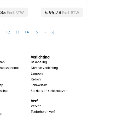
,85
€ 95,78
Excl. BTW
Excl. BTW
1
12
13
14
15
>
>|
Verlichting
chap
Bekabeling
hap snoerloos
Diverse verlichting
Lampen
Radio's
hap
Schakelaars
dschap
Stekkers en stekkerdozen
Verf
Verven
Toebehoren verf
ap