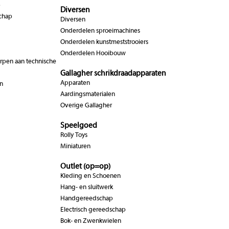
p
Diversen
chap
Diversen
Onderdelen sproeimachines
Onderdelen kunstmeststrooiers
Onderdelen Hooibouw
pen aan technische
Gallagher schrikdraadapparaten
Apparaten
n
Aardingsmaterialen
Overige Gallagher
Speelgoed
Rolly Toys
Miniaturen
Outlet (op=op)
Kleding en Schoenen
Hang- en sluitwerk
Handgereedschap
Electrisch gereedschap
Bok- en Zwenkwielen