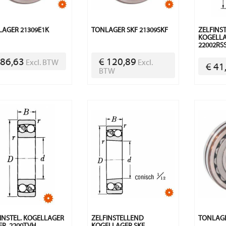
AGER 21309E1K
TONLAGER SKF 21309SKF
ZELFINS
KOGELLA
22002RS
 86,63
€ 120,89
Excl. BTW
Excl.
€ 41
BTW
INSTEL. KOGELLAGER
ZELFINSTELLEND
TONLAGE