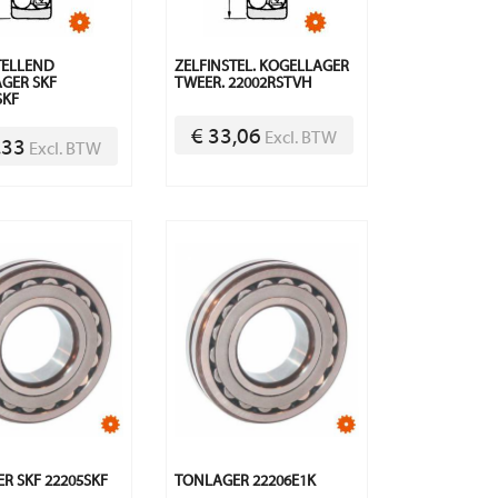
TELLEND
ZELFINSTEL. KOGELLAGER
GER SKF
TWEER. 22002RSTVH
SKF
€ 33,06
Excl. BTW
,33
Excl. BTW
R SKF 22205SKF
TONLAGER 22206E1K