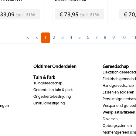
R. 2200TVH
KOGELLAGER SKF
 33,09
€ 73,95
€ 70
Excl. BTW
Excl. BTW
|<
<
1
2
3
4
5
6
7
8
9
10
1
Oldtimer Onderdelen
Gereedschap
Elektrisch gereeds
Tuin & Park
Elektrisch gereedsc
Tuingereedschap
Handgereedschap
Onderdelen tuin & park
Lassen en solderen
Ongediertebestrijding
Persluchtgereedsc
Onkruidbestrijding
ingen
Verspanend geree
Werkplaatsartikelen
Diversen
Opbergsystemen
Momentgereedsch