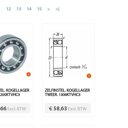
1
12
13
14
15
>
>|
TEL. KOGELLAGER
ZELFINSTEL. KOGELLAGER
1205KTVHC3
TWEER. 1306KTVHC3
,66
€ 58,63
Excl. BTW
Excl. BTW