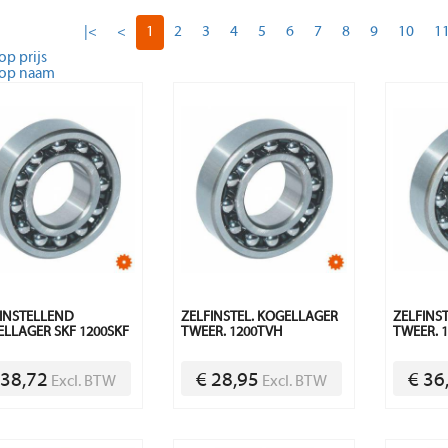
|<
<
1
2
3
4
5
6
7
8
9
10
1
op prijs
 op naam
INSTELLEND
ZELFINSTEL. KOGELLAGER
ZELFINS
LLAGER SKF 1200SKF
TWEER. 1200TVH
TWEER. 
 38,72
€ 28,95
€ 36
Excl. BTW
Excl. BTW