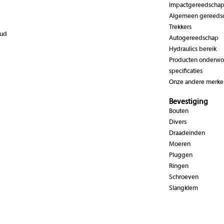
Impactgereedscha
Algemeen gereeds
Trekkers
oud
Autogereedschap
Hydraulics bereik
Producten onderwor
specificaties
Onze andere merke
Bevestiging
Bouten
Divers
Draadeinden
Moeren
Pluggen
Ringen
Schroeven
Slangklem