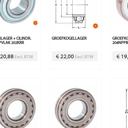
LAGER + CILINDR.
GROEFKOGELLAGER
GROEFK
VLAK 202KRR
204NPP
 20,88
€ 22,00
€ 19
Excl. BTW
Excl. BTW