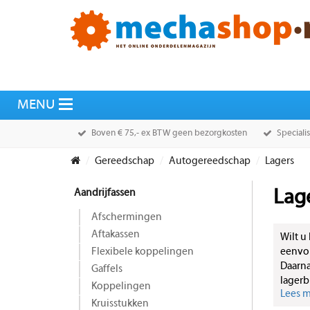
Boven € 75,- ex BTW geen bezorgkosten
Speciali
Gereedschap
Autogereedschap
Lagers
Aandrijfassen
Lag
Afschermingen
Aftakassen
Wilt u
Flexibele koppelingen
eenvou
Daarna
Gaffels
lagerb
Koppelingen
Lees me
Kruisstukken