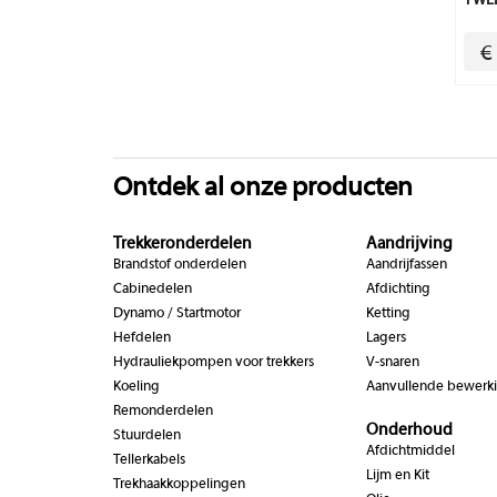
TWEE
€
Ontdek al onze producten
Trekkeronderdelen
Aandrijving
Brandstof onderdelen
Aandrijfassen
Cabinedelen
Afdichting
Dynamo / Startmotor
Ketting
Hefdelen
Lagers
Hydrauliekpompen voor trekkers
V-snaren
Koeling
Aanvullende bewerk
Remonderdelen
Onderhoud
Stuurdelen
Afdichtmiddel
Tellerkabels
Lijm en Kit
Trekhaakkoppelingen