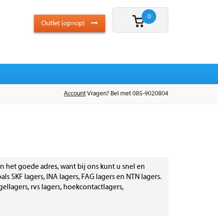
0
Outlet (op=op)
Account
Vragen? Bel met 085-9020804
n het goede adres, want bij ons kunt u snel en
ls SKF lagers, INA lagers, FAG lagers en NTN lagers.
gellagers, rvs lagers, hoekcontactlagers,