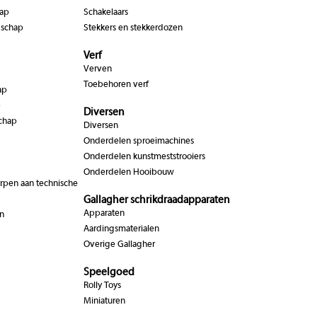
hap
Schakelaars
dschap
Stekkers en stekkerdozen
Verf
Verven
Toebehoren verf
ap
p
Diversen
chap
Diversen
Onderdelen sproeimachines
Onderdelen kunstmeststrooiers
Onderdelen Hooibouw
pen aan technische
Gallagher schrikdraadapparaten
Apparaten
n
Aardingsmaterialen
Overige Gallagher
Speelgoed
Rolly Toys
Miniaturen