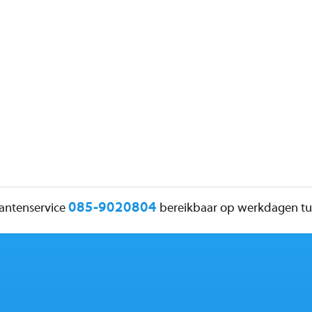
085-9020804
lantenservice
bereikbaar op werkdagen tus