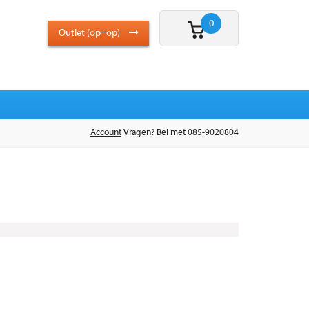
0
Outlet (op=op)
Account
Vragen? Bel met 085-9020804