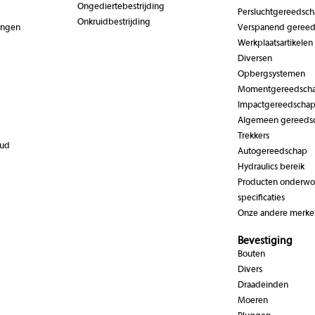
Ongediertebestrijding
Persluchtgereedsc
Onkruidbestrijding
ingen
Verspanend geree
Werkplaatsartikelen
Diversen
Opbergsystemen
Momentgereedsch
Impactgereedscha
Algemeen gereeds
Trekkers
oud
Autogereedschap
Hydraulics bereik
Producten onderwor
specificaties
Onze andere merke
Bevestiging
Bouten
Divers
Draadeinden
Moeren