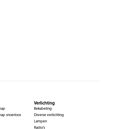
Verlichting
chap
Bekabeling
hap snoerloos
Diverse verlichting
Lampen
Radio's