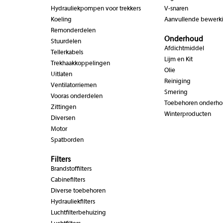
Hydrauliekpompen voor trekkers
V-snaren
Koeling
Aanvullende bewerk
Remonderdelen
Onderhoud
Stuurdelen
Afdichtmiddel
Tellerkabels
Lijm en Kit
Trekhaakkoppelingen
Olie
Uitlaten
Reiniging
Ventilatorriemen
Smering
Vooras onderdelen
Toebehoren onderh
Zittingen
Winterproducten
Diversen
Motor
Spatborden
Filters
Brandstoffilters
Cabinefilters
Diverse toebehoren
Hydrauliekfilters
Luchtfilterbehuizing