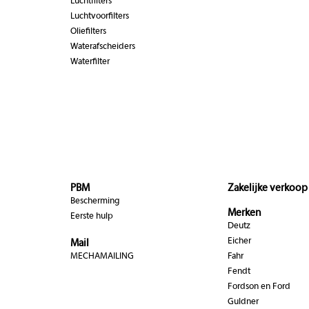
Luchtfilters
Luchtvoorfilters
Oliefilters
Waterafscheiders
Waterfilter
PBM
Zakelijke verkoop
Bescherming
Merken
Eerste hulp
Deutz
Eicher
Mail
MECHAMAILING
Fahr
Fendt
Fordson en Ford
Guldner