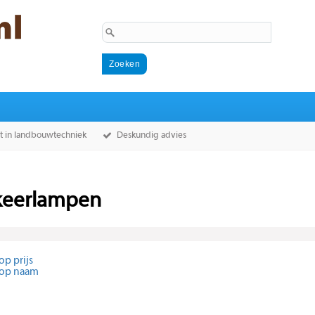
st in landbouwtechniek
Deskundig advies
keerlampen
op prijs
 op naam