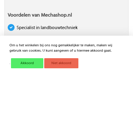
Voordelen van Mechashop.nl
Specialist in landbouwtechniek
Deskundig advies
Om u het winkelen bij ons nog gemakkelijker te maken, maken wij
gebruik van cookies. U kunt aangeven of u hiermee akkoord gaat.
Boven € 75 excl. BTW geen handlings- en
verzendkosten in NL, België en Duitsland
Akkoord
Niet akkoord
Keuze voor bezorgen of afhalen
Betaal snel en gemakkelijk met iDEAL
Klantenservice
info@mechashop.nl
bereikbaar tussen
8.00-16.30 uur
Ontdek al onze producten