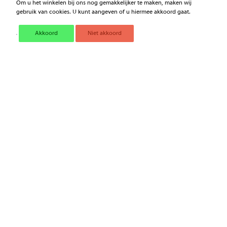
Om u het winkelen bij ons nog gemakkelijker te maken, maken wij
gebruik van cookies. U kunt aangeven of u hiermee akkoord gaat.
PLAFONNIER LED MET
PLAFONNIER LED MET
SCHAKELAAR
SCHAKELAAR
2JA007373151
Akkoord
Niet akkoord
€ 35,29
€ 131,18
Excl. BTW
Excl. BTW
CONTROLELAMP GROEN
SCANGRIP MAG LED
LED Q8R1GXXG12E
LOOPLAMP