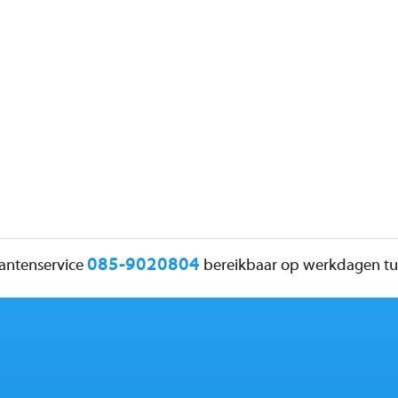
085-9020804
lantenservice
bereikbaar op werkdagen tus