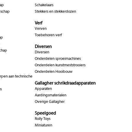
hap
Schakelaars
dschap
Stekkers en stekkerdozen
Verf
Verven
Toebehoren verf
ap
p
Diversen
chap
Diversen
Onderdelen sproeimachines
Onderdelen kunstmeststrooiers
Onderdelen Hooibouw
pen aan technische
Gallagher schrikdraadapparaten
Apparaten
n
Aardingsmaterialen
Overige Gallagher
Speelgoed
Rolly Toys
Miniaturen