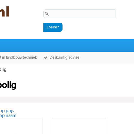
st in landbouwtechniek
Deskundig advies
olig
olig
op prijs
 op naam