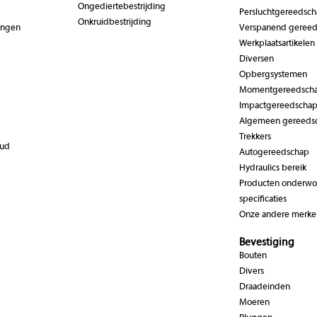
Ongediertebestrijding
Persluchtgereedsc
Onkruidbestrijding
ingen
Verspanend geree
Werkplaatsartikelen
Diversen
Opbergsystemen
Momentgereedsch
Impactgereedscha
Algemeen gereeds
Trekkers
oud
Autogereedschap
Hydraulics bereik
Producten onderwor
specificaties
Onze andere merke
Bevestiging
Bouten
Divers
Draadeinden
Moeren