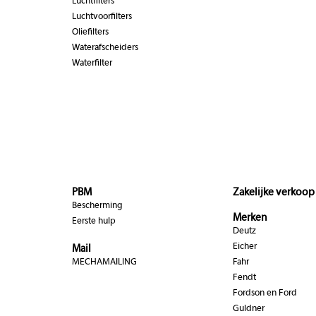
Luchtfilters
Luchtvoorfilters
Oliefilters
Waterafscheiders
Waterfilter
PBM
Zakelijke verkoop
Bescherming
Merken
Eerste hulp
Deutz
Eicher
Mail
MECHAMAILING
Fahr
Fendt
Fordson en Ford
Guldner