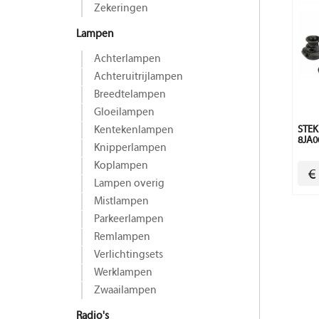
Zekeringen
Lampen
Achterlampen
Achteruitrijlampen
Breedtelampen
Gloeilampen
Kentekenlampen
STEK
8JA0
Knipperlampen
Koplampen
€
Lampen overig
Mistlampen
Parkeerlampen
Remlampen
Verlichtingsets
Werklampen
Zwaailampen
Radio's