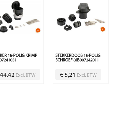
KER 15-POLIG KRIMP
STEKKERDOOS 15-POLIG
07241031
SCHROEF 8JB007242011
 44,42
€ 5,21
Excl. BTW
Excl. BTW