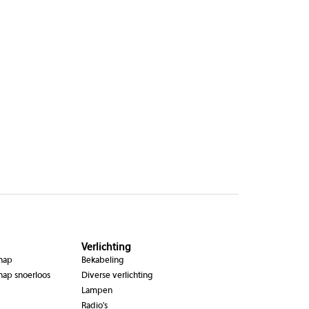
Verlichting
chap
Bekabeling
hap snoerloos
Diverse verlichting
Lampen
Radio's