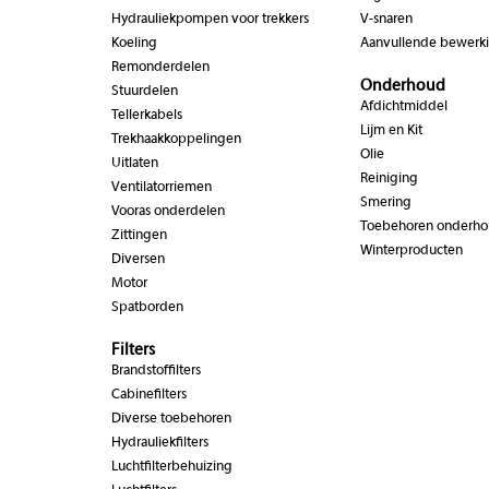
Hydrauliekpompen voor trekkers
V-snaren
Koeling
Aanvullende bewerk
Remonderdelen
Onderhoud
Stuurdelen
Afdichtmiddel
Tellerkabels
Lijm en Kit
Trekhaakkoppelingen
Olie
Uitlaten
Reiniging
Ventilatorriemen
Smering
Vooras onderdelen
Toebehoren onderh
Zittingen
Winterproducten
Diversen
Motor
Spatborden
Filters
Brandstoffilters
Cabinefilters
Diverse toebehoren
Hydrauliekfilters
Luchtfilterbehuizing