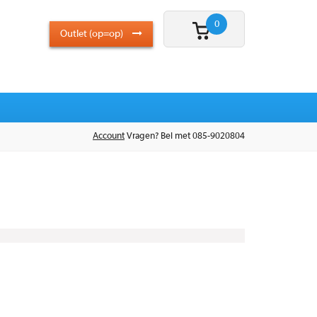
0
Outlet (op=op)
Account
Vragen? Bel met 085-9020804