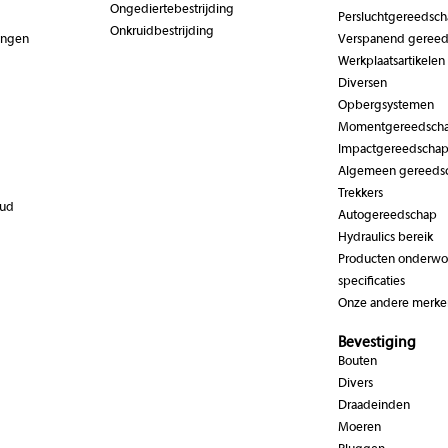
Ongediertebestrijding
Persluchtgereedsc
Onkruidbestrijding
ingen
Verspanend geree
Werkplaatsartikelen
Diversen
Opbergsystemen
Momentgereedsch
Impactgereedscha
Algemeen gereeds
Trekkers
oud
Autogereedschap
Hydraulics bereik
Producten onderwor
specificaties
Onze andere merke
Bevestiging
Bouten
Divers
Draadeinden
Moeren