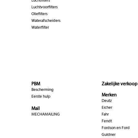
Luchtfilters
Luchtvoorfilters
Oliefilters
Waterafscheiders
Waterfilter
PBM
Zakelijke verkoop
Bescherming
Merken
Eerste hulp
Deutz
Eicher
Mail
MECHAMAILING
Fahr
Fendt
Fordson en Ford
Guldner