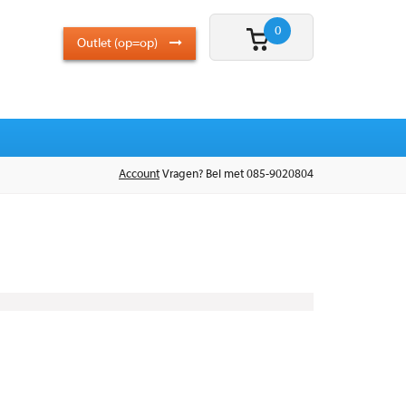
0
Outlet (op=op)
Account
Vragen? Bel met 085-9020804