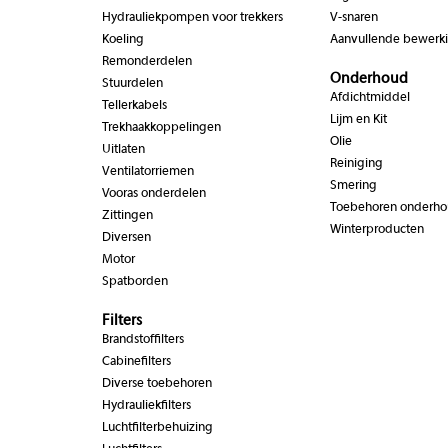
Hydrauliekpompen voor trekkers
V-snaren
Koeling
Aanvullende bewerk
Remonderdelen
Onderhoud
Stuurdelen
Afdichtmiddel
Tellerkabels
Lijm en Kit
Trekhaakkoppelingen
Olie
Uitlaten
Reiniging
Ventilatorriemen
Smering
Vooras onderdelen
Toebehoren onderh
Zittingen
Winterproducten
Diversen
Motor
Spatborden
Filters
Brandstoffilters
Cabinefilters
Diverse toebehoren
Hydrauliekfilters
Luchtfilterbehuizing