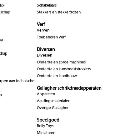
hap
Schakelaars
dschap
Stekkers en stekkerdozen
Verf
Verven
Toebehoren verf
ap
p
Diversen
chap
Diversen
Onderdelen sproeimachines
Onderdelen kunstmeststrooiers
Onderdelen Hooibouw
pen aan technische
Gallagher schrikdraadapparaten
Apparaten
n
Aardingsmaterialen
Overige Gallagher
Speelgoed
Rolly Toys
Miniaturen