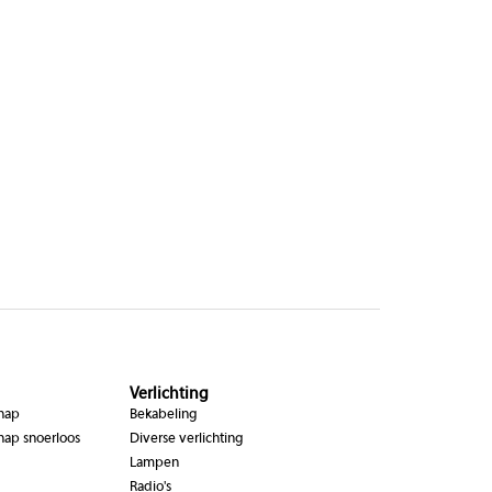
Verlichting
chap
Bekabeling
hap snoerloos
Diverse verlichting
Lampen
Radio's