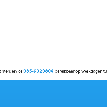
085-9020804
lantenservice
bereikbaar op werkdagen tus