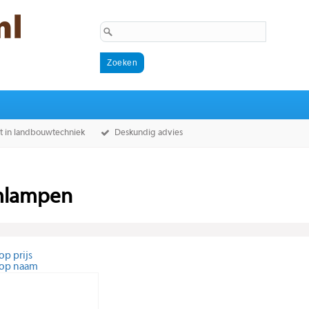
st in landbouwtechniek
Deskundig advies
lampen
op prijs
 op naam