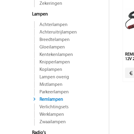
Zekeringen
Lampen
Achterlampen
Achteruitrijlampen
Breedtelampen
Gloeilampen
Kentekenlampen
REML
12V 
Knipperlampen
Koplampen
€
Lampen overig
Mistlampen
Parkeerlampen
Remlampen
Verlichtingsets
Werklampen
Zwaailampen
Radio's