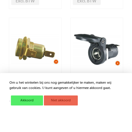
Excl. BTW
Excl. BTW
Om u het winkelen bij ons nog gemakkelijker te maken, maken wij
STEKKERDOOS 2-POL. V.
O-RING 57,15 X 3,53 VITON
gebruik van cookies. U kunt aangeven of u hiermee akkoord gaat.
MET.
Akkoord
Niet akkoord
€ 11,47
€ 5,40
Excl. BTW
Excl. BTW