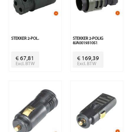
STEKKER 2-POL.
STEKKER 2-POLIG
8JA001931051
€ 67,81
€ 169,39
Excl. BTW
Excl. BTW