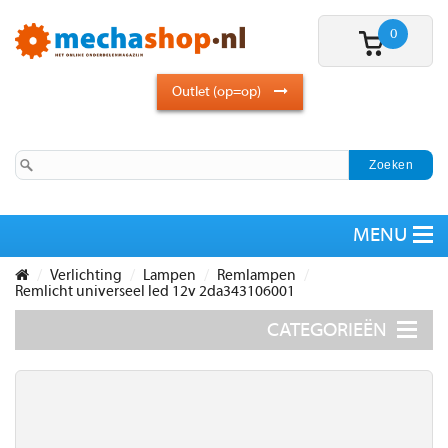
0
Outlet (op=op)
Verlichting
Lampen
Remlampen
Remlicht universeel led 12v 2da343106001