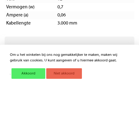
Vermogen (w)
0,7
Ampere (a)
0,06
Kabellengte
3.000 mm
LED - Remlicht 2DA.343.106-
Om u het winkelen bij ons nog gemakkelijker te maken, maken wij
001/011
gebruik van cookies. U kunt aangeven of u hiermee akkoord gaat.
Akkoord
Niet akkoord
Remlicht universeel LED 12V 2DA343106001
voor € 78,98
Excl. BTW
BESTEL NU