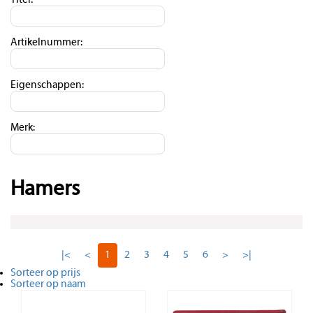
Titel:
Artikelnummer:
Eigenschappen:
Merk:
Hamers
|<
<
1
2
3
4
5
6
>
>|
Sorteer op prijs
Sorteer op naam