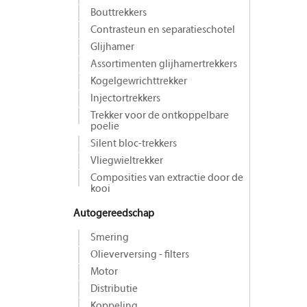
Bouttrekkers
Contrasteun en separatieschotel
Glijhamer
Assortimenten glijhamertrekkers
Kogelgewrichttrekker
Injectortrekkers
Trekker voor de ontkoppelbare
poelie
Silent bloc-trekkers
Vliegwieltrekker
Composities van extractie door de
kooi
Autogereedschap
Smering
Olieverversing - filters
Motor
Distributie
Koppeling