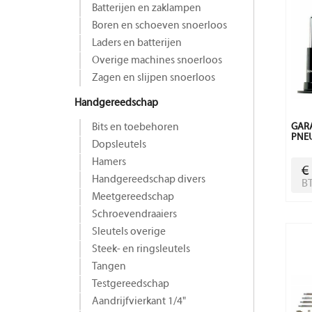
Batterijen en zaklampen
Boren en schoeven snoerloos
Laders en batterijen
Overige machines snoerloos
Zagen en slijpen snoerloos
Handgereedschap
Bits en toebehoren
GAR
PNEU
Dopsleutels
Hamers
€
Handgereedschap divers
B
Meetgereedschap
Schroevendraaiers
Sleutels overige
Steek- en ringsleutels
Tangen
Testgereedschap
Aandrijfvierkant 1/4"