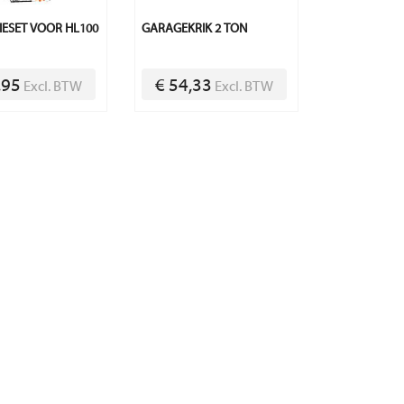
IESET VOOR HL100
GARAGEKRIK 2 TON
,95
€ 54,33
Excl. BTW
Excl. BTW