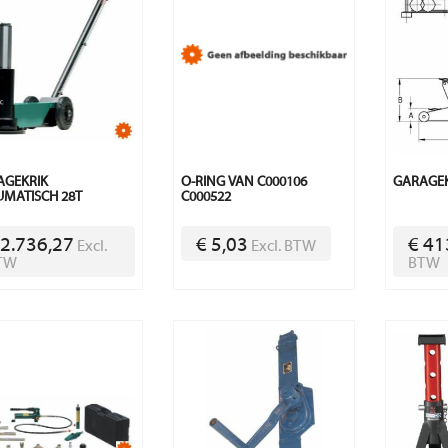
AGEKRIK
O-RING VAN C000106
GARAGEK
MATISCH 28T
C000522
 2.736,27
€ 5,03
€ 41
Excl.
Excl. BTW
TW
BTW