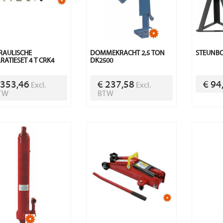
RAULISCHE
DOMMEKRACHT 2,5 TON
STEUNBO
RATIESET 4 T CRK4
DK2500
 353,46
€ 237,58
€ 94
Excl.
Excl.
TW
BTW