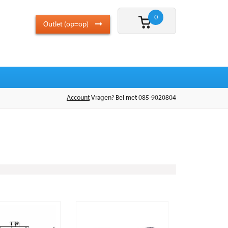
0
Outlet (op=op)
Account
Vragen? Bel met 085-9020804