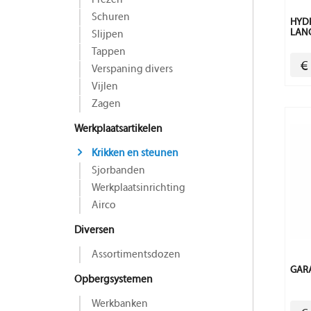
Frezen
Schuren
HYDR
LANG
Slijpen
Tappen
€
Verspaning divers
Vijlen
Zagen
Werkplaatsartikelen
Krikken en steunen
Sjorbanden
Werkplaatsinrichting
Airco
Diversen
Assortimentsdozen
GARA
Opbergsystemen
Werkbanken