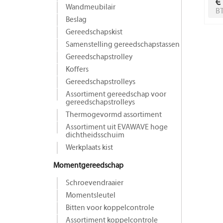
€
Wandmeubilair
B
Beslag
Gereedschapskist
Samenstelling gereedschapstassen
Gereedschapstrolley
Koffers
Gereedschapstrolleys
Assortiment gereedschap voor
gereedschapstrolleys
Thermogevormd assortiment
Assortiment uit EVAWAVE hoge
dichtheidsschuim
Werkplaats kist
Momentgereedschap
Schroevendraaier
Momentsleutel
Bitten voor koppelcontrole
Assortiment koppelcontrole