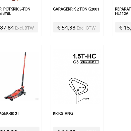
. POTKRIK 5-TON
GARAGEKRIK 2 TON G2001
REPARAT
 BY5L
HL112A
 87,84
€ 54,33
€ 15
Excl. BTW
Excl. BTW
GEKRIK 2T
KRIKSTANG