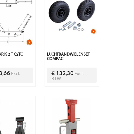
RIK 2 T C2TC
LUCHTBANDWIELENSET
COMPAC
3,66
€ 132,30
Excl.
Excl.
BTW