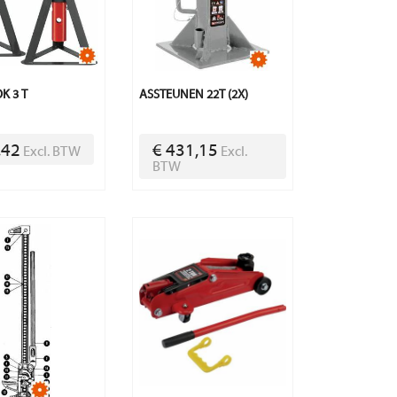
K 3 T
ASSTEUNEN 22T (2X)
,42
€ 431,15
Excl. BTW
Excl.
BTW