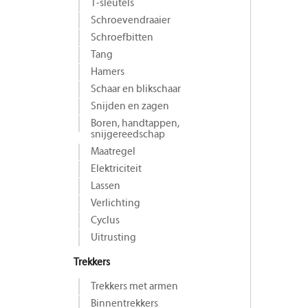
T-sleutels
Schroevendraaier
Schroefbitten
Tang
Hamers
Schaar en blikschaar
Snijden en zagen
Boren, handtappen,
snijgereedschap
Maat­regel
Elektriciteit
Lassen
Verlichting
Cyclus
Uitrusting
Trekkers
Trekkers met armen
Binnentrekkers