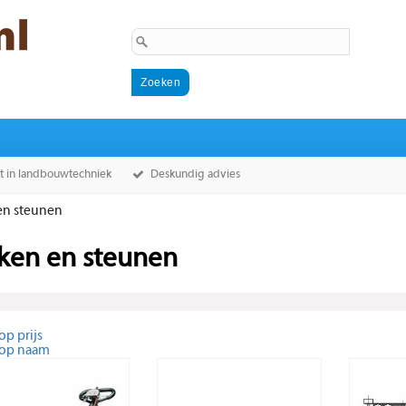
st in landbouwtechniek
Deskundig advies
en steunen
kken en steunen
op prijs
 op naam