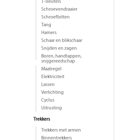
T-sleutels
Schroevendraaier
Schroefbitten
Tang
Hamers
Schaar en blikschaar
Snijden en zagen
Boren, handtappen,
snijgereedschap
Maat­regel
Elektriciteit
Lassen
Verlichting
Cyclus
Uitrusting
Trekkers
Trekkers met armen
Binnentrekkers