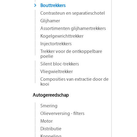
Bouttrekkers
Contrasteun en separatieschotel
Glijhamer
Assortimenten glijhamertrekkers
Kogelgewrichttrekker
Injectortrekkers
Trekker voor de ontkoppelbare
poelie
Silent bloc-trekkers
Vliegwieltrekker
Composities van extractie door de
kooi
Autogereedschap
Smering
Olieverversing - filters
Motor
Distributie
Koppeling