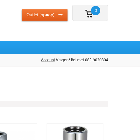
0
Outlet (op=op)
Account
Vragen? Bel met 085-9020804