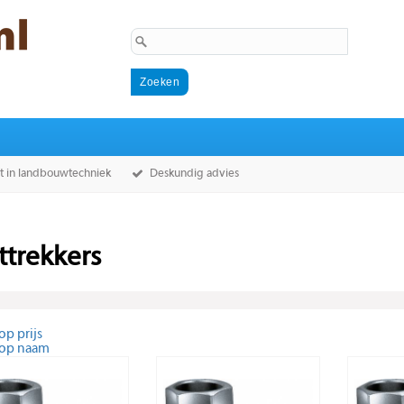
st in landbouwtechniek
Deskundig advies
ttrekkers
op prijs
 op naam